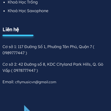
Khoá Học Trống
Khoá Học Saxophone
Liên hệ
Cơ sở 1: 117 Đường Số 1, Phường Tân Phú, Quận 7
(
0989777447 )
Cơ sở 2: 42 Đường số 8, KDC Cityland Park Hills, Q. Gò
Vấp
( 0978777447 )
Email:
cflymusicvn@gmail.com