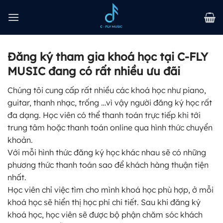
Bỏ
qua
nội
dung
Đăng ký tham gia khoá học tại C-FLY
MUSIC đang có rất nhiều ưu đãi
Chúng tôi cung cấp rất nhiều các khoá học như piano,
guitar, thanh nhạc, trống …vì vậy người đăng ký học rất
đa dạng. Học viên có thể thanh toán trực tiếp khi tới
trung tâm hoặc thanh toán online qua hình thức chuyển
khoản.
Với mỗi hình thức đăng ký học khác nhau sẽ có những
phương thức thanh toán sao để khách hàng thuận tiện
nhất.
Học viên chỉ việc tìm cho mình khoá học phù hợp, ở mỗi
khoá học sẽ hiển thị học phí chi tiết. Sau khi đăng ký
khoá học, học viên sẽ được bộ phận chăm sóc khách