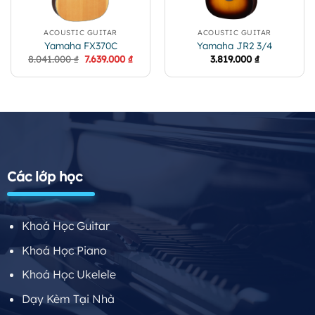
ACOUSTIC GUITAR
ACOUSTIC GUITAR
Yamaha FX370C
Yamaha JR2 3/4
Giá
Giá
8.041.000
₫
7.639.000
₫
3.819.000
₫
gốc
hiện
là:
tại
8.041.000 ₫.
là:
7.639.000 ₫.
Các lớp học
Khoá Học Guitar
Khoá Học Piano
Khoá Học Ukelele
Dạy Kèm Tại Nhà