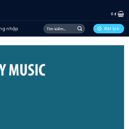
0
₫
Tìm
ng nhập
Đặt lịch
kiếm: