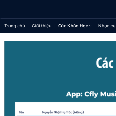
Bỏ
qua
nội
dung
Trang chủ
Giới thiệu
Các Khóa Học
Nhạc cụ