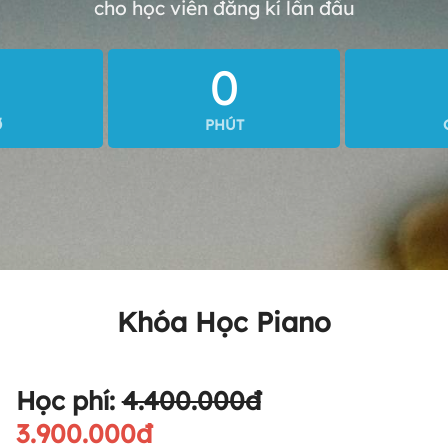
cho học viên đăng kí lần đầu
0
0
Ờ
PHÚT
Khóa Học Piano
Học phí:
4.400.000đ
3.900.000đ