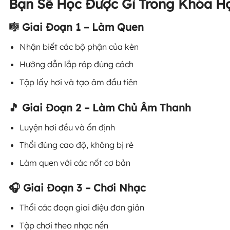
Bạn Sẽ Học Được Gì Trong Khóa H
🎼 Giai Đoạn 1 – Làm Quen
Nhận biết các bộ phận của kèn
Hướng dẫn lắp ráp đúng cách
Tập lấy hơi và tạo âm đầu tiên
🎵 Giai Đoạn 2 – Làm Chủ Âm Thanh
Luyện hơi đều và ổn định
Thổi đúng cao độ, không bị rè
Làm quen với các nốt cơ bản
🎧 Giai Đoạn 3 – Chơi Nhạc
Thổi các đoạn giai điệu đơn giản
Tập chơi theo nhạc nền