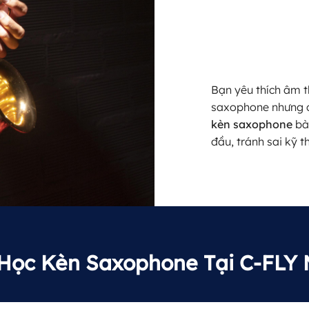
Bạn yêu thích âm 
saxophone nhưng c
kèn saxophone
bài
đầu, tránh sai kỹ t
Học
Kèn Saxophone Tại C-FLY