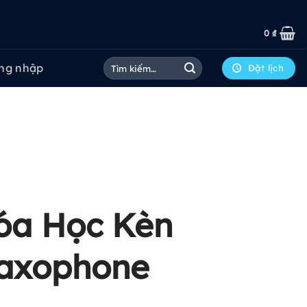
0
₫
Tìm
ng nhập
Đặt lịch
kiếm:
óa Học Kèn
axophone