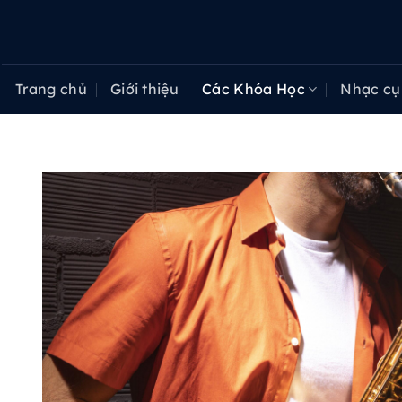
Bỏ
qua
nội
dung
Trang chủ
Giới thiệu
Các Khóa Học
Nhạc cụ