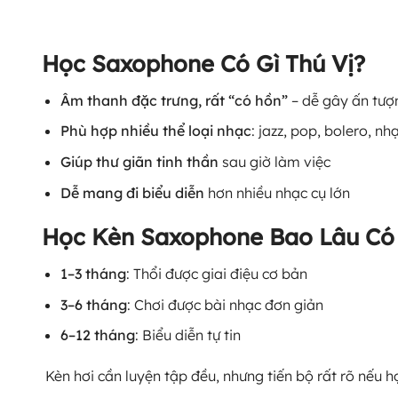
Học Saxophone Có Gì Thú Vị?
Âm thanh đặc trưng, rất “có hồn”
– dễ gây ấn tượn
Phù hợp nhiều thể loại nhạc
: jazz, pop, bolero, nh
Giúp thư giãn tinh thần
sau giờ làm việc
Dễ mang đi biểu diễn
hơn nhiều nhạc cụ lớn
Học Kèn Saxophone Bao Lâu Có
1–3 tháng
: Thổi được giai điệu cơ bản
3–6 tháng
: Chơi được bài nhạc đơn giản
6–12 tháng
: Biểu diễn tự tin
Kèn hơi cần luyện tập đều, nhưng tiến bộ rất rõ nếu h