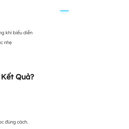
g khi biểu diễn
ạc nhẹ
 Kết Quả?
ọc đúng cách.