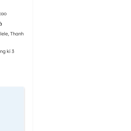
cao
à
lele, Thanh
ng kí 3