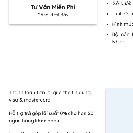
Số buổi: 
Tư Vấn Miễn Phí
Trình độ:
Đăng kí tại đây
Hình thức
Bộ môn: P
Nhạc
Thanh toán tiện lợi qua thẻ tín dụng,
visa & mastercard
Hỗ trợ trả góp lãi suất 0% cho hơn 20
ngân hàng khác nhau