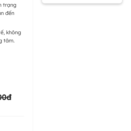
h trạng
ẫn đến
ế, không
g tâm.
00đ