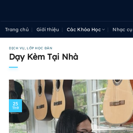
Bỏ
qua
nội
dung
Trang chủ
Giới thiệu
Các Khóa Học
Nhạc cụ
DỊCH VỤ
,
LỚP HỌC ĐÀN
Dạy Kèm Tại Nhà
25
Th9