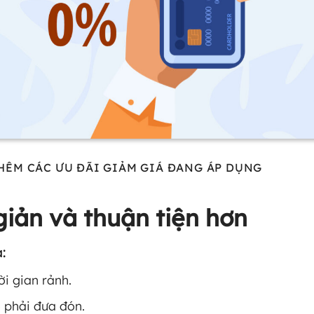
 THÊM CÁC ƯU ĐÃI GIẢM GIÁ ĐANG ÁP DỤNG
iản và thuận tiện hơn
:
ời gian rảnh.
 phải đưa đón.