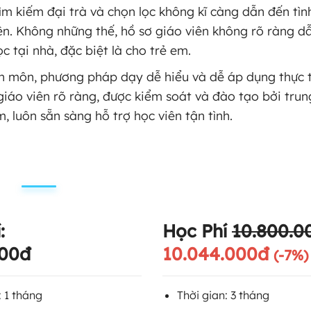
ìm kiếm đại trà và chọn lọc không kĩ càng dẫn đến tìn
ên. Không những thế, hồ sơ giáo viên không rõ ràng d
 tại nhà, đặc biệt là cho trẻ em.
 môn, phương pháp dạy dễ hiểu và dễ áp dụng thực t
iáo viên rõ ràng, được kiểm soát và đào tạo bởi trun
, luôn sẵn sàng hỗ trợ học viên tận tình.
í:
Học Phí
10.800.0
000đ
10.044.000đ
(-7%)
: 1 tháng
Thời gian: 3 tháng