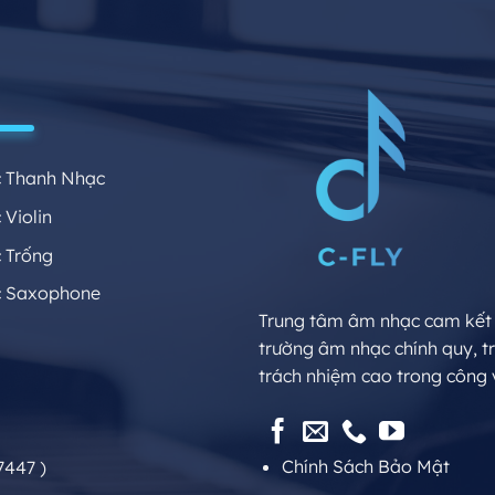
 Thanh Nhạc
Violin
 Trống
 Saxophone
Trung tâm âm nhạc cam kết đ
trường âm nhạc chính quy, t
trách nhiệm cao trong công 
Chính Sách Bảo Mật
7447 )