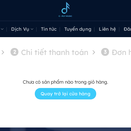
Dịch Vụ
Tin tức
Tuyển dụng
Liên hệ
Đă
Chi tiết thanh toán
Đơn 
2
3
Chưa có sản phẩm nào trong giỏ hàng.
Quay trở lại cửa hàng