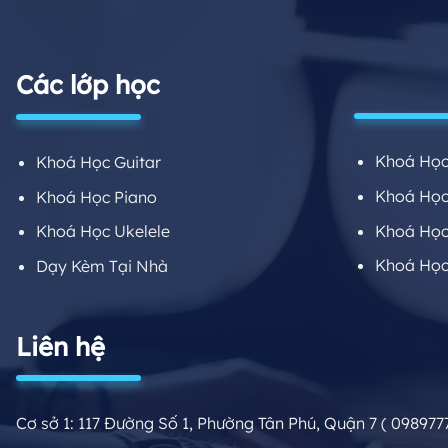
Các lớp học
Khoá Học
Khoá Học Guitar
Khoá Học 
Khoá Học Piano
Khoá Học
Khoá Học Ukelele
Khoá Học
Dạy Kèm Tại Nhà
Liên hệ
Cơ sở 1: 117 Đường Số 1, Phường Tân Phú, Quận 7
( 098977