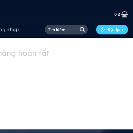
0
₫
Tìm
ng nhập
Đặt lịch
kiếm:
hàng hoàn tất