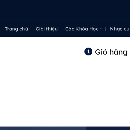
Bỏ
qua
nội
dung
Trang chủ
Giới thiệu
Các Khóa Học
Nhạc cụ
Giỏ hàng
1