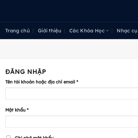
Bỏ
qua
nội
dung
Trang chủ
Giới thiệu
Các Khóa Học
Nhạc cụ
ĐĂNG NHẬP
Bắt
Tên tài khoản hoặc địa chỉ email
*
buộc
Bắt
Mật khẩu
*
buộc