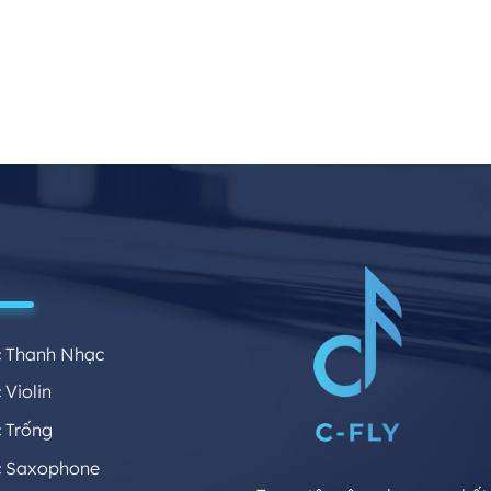
 Thanh Nhạc
Violin
 Trống
 Saxophone