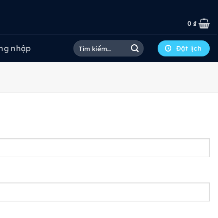
0
₫
Tìm
ng nhập
Đặt lịch
kiếm: