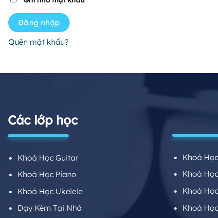
Ghi nhớ mật khẩu
Đăng nhập
Quên mật khẩu?
Các lớp học
Khoá Học
Khoá Học Guitar
Khoá Học 
Khoá Học Piano
Khoá Học
Khoá Học Ukelele
Khoá Học
Dạy Kèm Tại Nhà