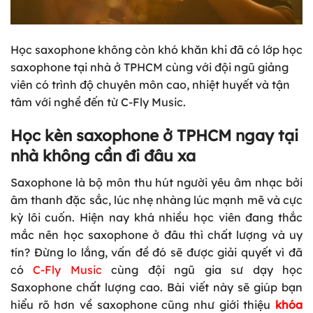
Học saxophone không còn khó khăn khi đã có lớp học
saxophone tại nhà ở TPHCM cùng với đội ngũ giảng
viên có trình độ chuyên môn cao, nhiệt huyết và tận
tâm với nghề đến từ C-Fly Music.
Học kèn saxophone ở TPHCM ngay tại
nhà không cần đi đâu xa
Saxophone là bộ môn thu hút người yêu âm nhạc bởi
âm thanh đặc sắc, lúc nhẹ nhàng lúc mạnh mẽ và cực
kỳ lôi cuốn. Hiện nay khá nhiều học viên đang thắc
mắc nên học saxophone ở đâu thì chất lượng và uy
tín? Đừng lo lắng, vấn đề đó sẽ được giải quyết vì đã
có
C-Fly Music
cùng đội ngũ gia sư dạy
học
Saxophone
chất lượng cao. Bài viết này sẽ giúp bạn
hiểu rõ hơn về saxophone cũng như giới thiệu
khóa