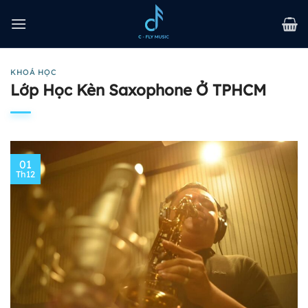
Bỏ
qua
nội
dung
KHOÁ HỌC
Lớp Học Kèn Saxophone Ở TPHCM
01
Th12