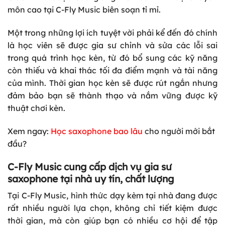
môn cao tại C-Fly Music biên soạn tỉ mỉ.
Một trong những lợi ích tuyệt vời phải kể đến đó chính
là học viên sẽ được gia sư chỉnh và sửa các lỗi sai
trong quá trình học kèn, từ đó bổ sung các kỹ năng
còn thiếu và khai thác tối đa điểm mạnh và tài năng
của mình. Thời gian học kèn sẽ được rút ngắn nhưng
đảm bảo bạn sẽ thành thạo và nắm vững được kỹ
thuật chơi kèn.
Xem ngay:
Học saxophone bao lâu
cho người mới bắt
đầu?
C-Fly Music cung cấp dịch vụ gia sư
saxophone tại nhà uy tín, chất lượng
Tại C-Fly Music, hình thức dạy kèm tại nhà đang được
rất nhiều người lựa chọn, không chỉ tiết kiệm được
thời gian, mà còn giúp bạn có nhiều cơ hội để tập