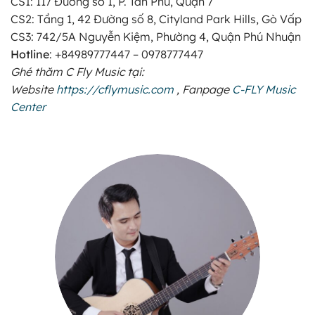
CS1: 117 Đường số 1, P. Tân Phú, Quận 7
CS2: Tầng 1, 42 Đường số 8, Cityland Park Hills, Gò Vấp
CS3: 742/5A Nguyễn Kiệm, Phường 4, Quận Phú Nhuận
Hotline
: +84989777447
– 0978777447
Ghé thăm C Fly Music tại:
Website
https://cflymusic.com
, Fanpage
C-FLY Music
Center