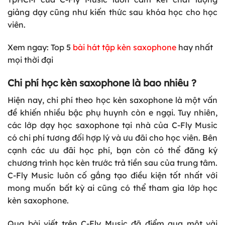
giảng dạy cũng như kiến thức sau khóa học cho học
viên.
Xem ngay: Top 5
bài hát tập kèn saxophone
hay nhất
mọi thời đại
Chi phí học kèn saxophone là bao nhiêu ?
Hiện nay, chi phí theo học kèn saxophone là một vấn
đề khiến nhiều bậc phụ huynh còn e ngại. Tuy nhiên,
các lớp dạy học saxophone tại nhà của C-Fly Music
có chi phí tương đối hợp lý và ưu đãi cho học viên. Bên
cạnh các ưu đãi học phí, bạn còn có thể đăng ký
chương trình học kèn trước trả tiền sau của trung tâm.
C-Fly Music luôn cố gắng tạo điều kiện tốt nhất với
mong muốn bất kỳ ai cũng có thể tham gia lớp học
kèn saxophone.
Qua bài viết trên
C-Fly Music
đã điểm qua một vài