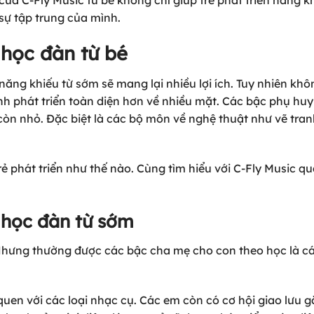
a C-Fly Music từ bé không chỉ giúp trẻ phát triển năng kh
 sự tập trung của mình.
 học đàn từ bé
ăng khiếu từ sớm sẽ mang lại nhiều lợi ích. Tuy nhiên khô
h phát triển toàn diện hơn về nhiều mặt. Các bậc phụ hu
còn nhỏ. Đặc biệt là các bộ môn về nghệ thuật như vẽ tran
trẻ phát triển như thế nào. Cùng tìm hiểu với
C-Fly Music
qua
p học đàn từ sớm
 Nhưng thường được các bậc cha mẹ cho con theo học là cá
uen với các loại nhạc cụ. Các em còn có cơ hội giao lưu g