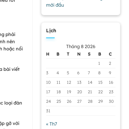
iếu tốt
mới đầu
Lịch
ng phải
ynh nên
Tháng 8 2026
h hoặc nổi
H
B
T
N
S
B
C
1
2
 bài viết
3
4
5
6
7
8
9
10
11
12
13
14
15
16
17
18
19
20
21
22
23
24
25
26
27
28
29
30
c loại đàn
31
ặp gỡ với
« Th7