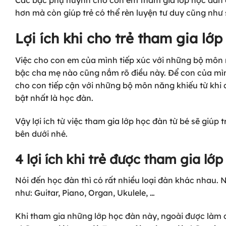
Các bậc phụ huynh cho con em tham gia lớp học đàn củ
hơn mà còn giúp trẻ có thể rèn luyện tư duy cũng như
Lợi ích khi cho trẻ tham gia lớp
Việc cho con em của mình tiếp xúc với những bộ môn n
bậc cha mẹ nào cũng nắm rõ điều này. Để con của mìn
cho con tiếp cận với những bộ môn năng khiếu từ khi 
bật nhất là học đàn.
Vậy lợi ích từ việc tham gia lớp học đàn từ bé sẽ giúp 
bên dưới nhé.
4 lợi ích khi trẻ được tham gia lớ
Nói đến học đàn thì có rất nhiều loại đàn khác nhau.
như: Guitar, Piano, Organ, Ukulele, …
Khi tham gia những lớp học đàn này, ngoài được làm q