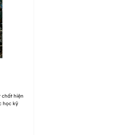
t chất hiện
c học kỹ