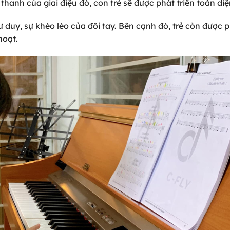
hanh của giai điệu đó, con trẻ sẽ được phát triển toàn di
ư duy, sự khéo léo của đôi tay. Bên cạnh đó, trẻ còn được p
hoạt.