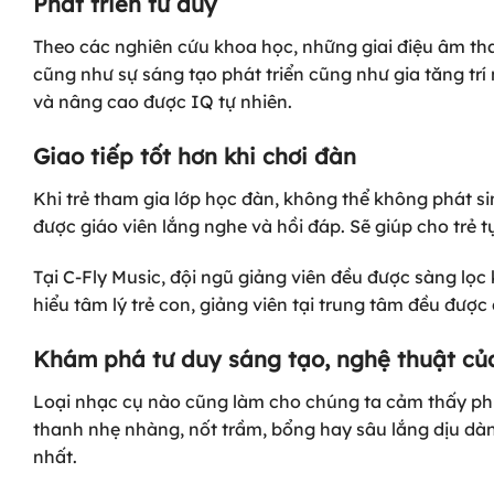
Phát triển tư duy
Theo các nghiên cứu khoa học, những giai điệu âm than
cũng như sự sáng tạo phát triển cũng như gia tăng trí
và nâng cao được IQ tự nhiên.
Giao tiếp tốt hơn khi chơi đàn
Khi trẻ tham gia lớp học đàn, không thể không phát 
được giáo viên lắng nghe và hồi đáp. Sẽ giúp cho trẻ t
Tại
C-Fly Music
, đội ngũ giảng viên đều được sàng lọ
hiểu tâm lý trẻ con, giảng viên tại trung tâm đều được
Khám phá tư duy sáng tạo, nghệ thuật của
Loại nhạc cụ nào cũng làm cho chúng ta cảm thấy phiêu
thanh nhẹ nhàng, nốt trầm, bổng hay sâu lắng dịu dàng
nhất.