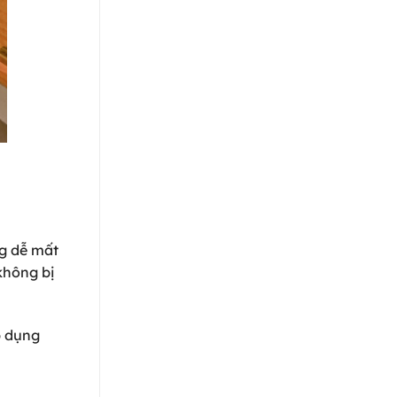
ng dễ mất
không bị
p dụng