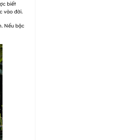
ợc biết
c vào đời.
n. Nếu bậc