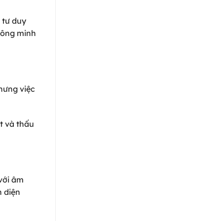
 tư duy
thông minh
hưng việc
t và thấu
 với âm
n diện