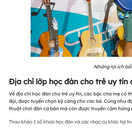
Những lợi ích bấ
Địa chỉ lớp học đàn cho trẻ uy tín
Về địa chỉ học đàn cho trẻ uy tín, các bậc cha mẹ có t
đại, được tuyển chọn kỹ càng cho các bé. Cũng như đ
thuật chơi đàn cơ bản mà còn được truyền cảm hứng 
Thao khảo 1 số khoá học đàn và các nhạc cụ khác tại t