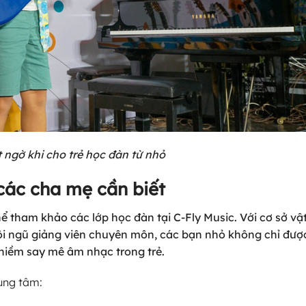
t ngờ khi cho trẻ học đàn từ nhỏ
 các cha mẹ cần biết
hể tham khảo các lớp học đàn tại C-Fly Music. Với cơ sở vậ
ội ngũ giảng viên chuyên môn, các bạn nhỏ không chỉ đượ
niềm say mê âm nhạc trong trẻ.
rung tâm: