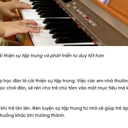
 thiện sự tập trung và phát triển tư duy tốt hơn
p học đàn là cải thiện sự tập trung. Việc các em nhỏ thườ
 học chơi đàn, sẽ rèn cho trẻ chú tâm vào một mục tiêu mà 
hi trẻ lớn lên. Rèn luyện sự tập trung từ nhỏ sẽ giúp trẻ á
 huống khác khi trường thành.