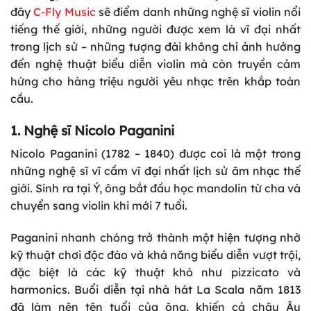
đây
C-Fly Music
sẽ điểm danh những nghệ sĩ violin nổi
tiếng thế giới, những người được xem là vĩ đại nhất
trong lịch sử – những tượng đài không chỉ ảnh hưởng
đến nghệ thuật biểu diễn violin mà còn truyền cảm
hứng cho hàng triệu người yêu nhạc trên khắp toàn
cầu.
1. Nghệ sĩ Nicolo Paganini
Nicolo Paganini (1782 – 1840) được coi là một trong
những nghệ sĩ vĩ cầm vĩ đại nhất lịch sử âm nhạc thế
giới. Sinh ra tại Ý, ông bắt đầu học mandolin từ cha và
chuyển sang violin khi mới 7 tuổi.
Paganini nhanh chóng trở thành một hiện tượng nhờ
kỹ thuật chơi độc đáo và khả năng biểu diễn vượt trội,
đặc biệt là các kỹ thuật khó như pizzicato và
harmonics. Buổi diễn tại nhà hát La Scala năm 1813
đã làm nên tên tuổi của ông, khiến cả châu Âu