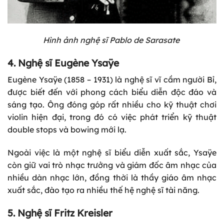
Hình ảnh nghệ sĩ Pablo de Sarasate
4. Nghệ sĩ Eugène Ysaÿe
Eugène Ysaÿe (1858 – 1931) là nghệ sĩ vĩ cầm người Bỉ,
được biết đến với phong cách biểu diễn độc đáo và
sáng tạo. Ông đóng góp rất nhiều cho kỹ thuật chơi
violin hiện đại, trong đó có việc phát triển kỹ thuật
double stops và bowing mới lạ.
Ngoài việc là một nghệ sĩ biểu diễn xuất sắc, Ysaÿe
còn giữ vai trò nhạc trưởng và giám đốc âm nhạc của
nhiều dàn nhạc lớn, đồng thời là thầy giáo âm nhạc
xuất sắc, đào tạo ra nhiều thế hệ nghệ sĩ tài năng.
5. Nghệ sĩ Fritz Kreisler