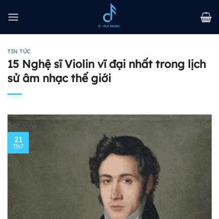
Bỏ
qua
nội
dung
TIN TỨC
15 Nghệ sĩ Violin vĩ đại nhất trong lịch
sử âm nhạc thế giới
21
Th7