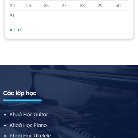
24
25
26
27
28
29
30
31
« Th7
Các lớp học
Khoá Học Guitar
Khoá Học Piano
Khoá Học Ukelele