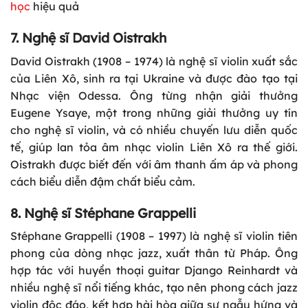
học
hi
ệ
u qu
ả
7. Nghệ sĩ David Oistrakh
David Oistrakh (1908 – 1974) là nghệ sĩ violin xuất sắc
của Liên Xô, sinh ra tại Ukraine và được đào tạo tại
Nhạc viện Odessa. Ông từng nhận giải thưởng
Eugene Ysaye, một trong những giải thưởng uy tín
cho nghệ sĩ violin, và có nhiều chuyến lưu diễn quốc
tế, giúp lan tỏa âm nhạc violin Liên Xô ra thế giới.
Oistrakh được biết đến với âm thanh ấm áp và phong
cách biểu diễn đậm chất biểu cảm.
8. Nghệ sĩ Stéphane Grappelli
Stéphane Grappelli (1908 – 1997) là nghệ sĩ violin tiên
phong của dòng nhạc jazz, xuất thân từ Pháp. Ông
hợp tác với huyền thoại guitar Django Reinhardt và
nhiều nghệ sĩ nổi tiếng khác, tạo nên phong cách jazz
violin độc đáo, kết hợp hài hòa giữa sự ngẫu hứng và