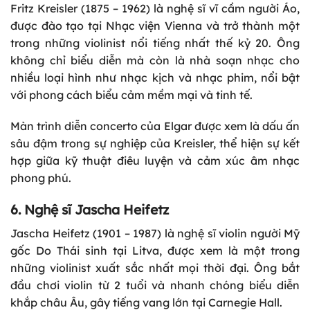
Fritz Kreisler (1875 – 1962) là nghệ sĩ vĩ cầm người Áo,
được đào tạo tại Nhạc viện Vienna và trở thành một
trong những violinist nổi tiếng nhất thế kỷ 20. Ông
không chỉ biểu diễn mà còn là nhà soạn nhạc cho
nhiều loại hình như nhạc kịch và nhạc phim, nổi bật
với phong cách biểu cảm mềm mại và tinh tế.
Màn trình diễn concerto của Elgar được xem là dấu ấn
sâu đậm trong sự nghiệp của Kreisler, thể hiện sự kết
hợp giữa kỹ thuật điêu luyện và cảm xúc âm nhạc
phong phú.
6. Nghệ sĩ Jascha Heifetz
Jascha Heifetz (1901 – 1987) là nghệ sĩ violin người Mỹ
gốc Do Thái sinh tại Litva, được xem là một trong
những violinist xuất sắc nhất mọi thời đại. Ông bắt
đầu chơi violin từ 2 tuổi và nhanh chóng biểu diễn
khắp châu Âu, gây tiếng vang lớn tại Carnegie Hall.