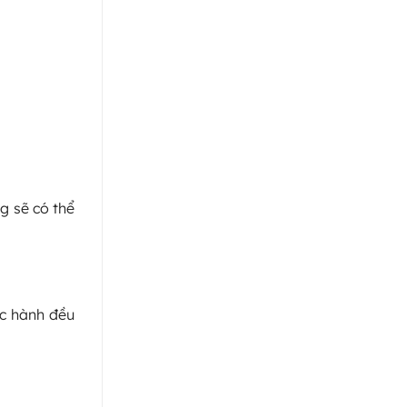
g sẽ có thể
ực hành đều