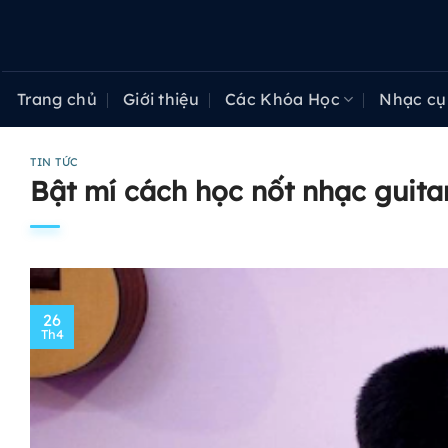
Bỏ
qua
nội
dung
Trang chủ
Giới thiệu
Các Khóa Học
Nhạc cụ
TIN TỨC
Bật mí cách học nốt nhạc guita
26
Th4