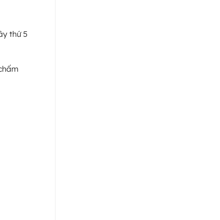
ây thứ 5
u chấm