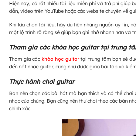
Hiện nay, có rất nhiều tài liệu miễn phí và trả phí giú
dẫn, video trên YouTube hoặc các website chuyên về guit
Khi lựa chọn tài liệu, hãy ưu tiên những nguồn uy tín, 
một lộ trình rõ ràng sẽ giúp bạn ghi nhớ nhanh hơn và trá
Tham gia các khóa học guitar tại trung t
Tham gia các
khóa học guitar
tại trung tâm bạn sẽ đượ
đến nốt nhạc guitar, cũng như được giao bài tập và kiểm
Thực hành chơi guitar
Bạn nên chọn các bài hát mà bạn thích và có thể chơi
nhạc của chúng. Bạn cũng nên thử chơi theo các bản nh
chính xác.