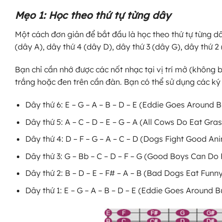
Mẹo 1: Học theo thứ tự từng dây
Một cách đơn giản để bắt đầu là học theo thứ tự từng dâ
(dây A), dây thứ 4 (dây D), dây thứ 3 (dây G), dây thứ 2 
Bạn chỉ cần nhớ được các nốt nhạc tại vị trí mở (không bấm
trắng hoặc đen trên cần đàn. Bạn có thể sử dụng các ký h
Dây thứ 6: E – G – A – B – D – E (Eddie Goes Around
Dây thứ 5: A – C – D – E – G – A (All Cows Do Eat Gra
Dây thứ 4: D – F – G – A – C – D (Dogs Fight Good An
Dây thứ 3: G – Bb – C – D – F – G (Good Boys Can Do 
Dây thứ 2: B – D – E – F# – A – B (Bad Dogs Eat Funn
Dây thứ 1: E – G – A – B – D – E (Eddie Goes Around