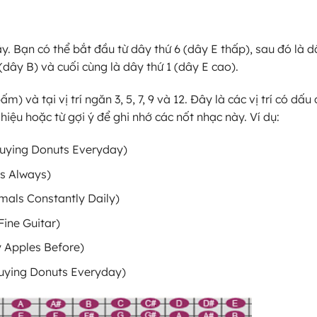
y. Bạn có thể bắt đầu từ dây thứ 6 (dây E thấp), sau đó là d
(dây B) và cuối cùng là dây thứ 1 (dây E cao).
) và tại vị trí ngăn 3, 5, 7, 9 và 12. Đây là các vị trí có dấ
iệu hoặc từ gợi ý để ghi nhớ các nốt nhạc này. Ví dụ:
 Buying Donuts Everyday)
ss Always)
imals Constantly Daily)
Fine Guitar)
y Apples Before)
 Buying Donuts Everyday)