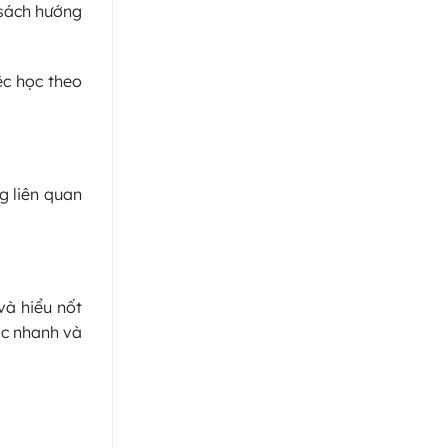
 sách hướng
ệc học theo
g liên quan
và hiểu nốt
ạc nhanh và