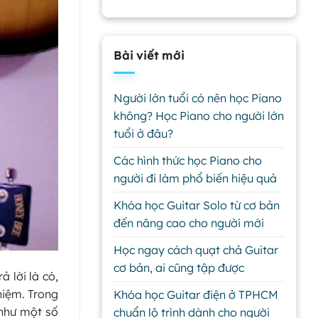
Bài viết mới
Người lớn tuổi có nên học Piano
không? Học Piano cho người lớn
tuổi ở đâu?
Các hình thức học Piano cho
người đi làm phổ biến hiệu quả
Khóa học Guitar Solo từ cơ bản
đến nâng cao cho người mới
Học ngay cách quạt chả Guitar
cơ bản, ai cũng tập được
ả lời là có,
hiệm. Trong
Khóa học Guitar điện ở TPHCM
 như một số
chuẩn lộ trình dành cho người