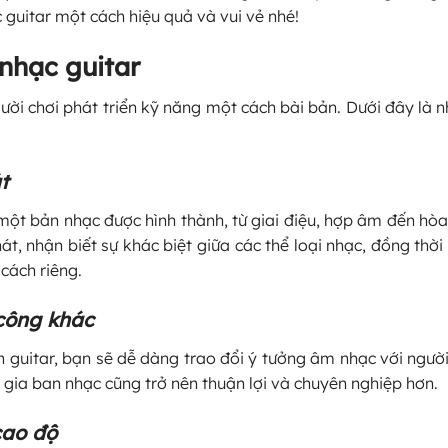
 guitar một cách hiệu quả và vui vẻ nhé!
nhạc guitar
ười chơi phát triển kỹ năng một cách bài bản. Dưới đây là nh
t
một bản nhạc được hình thành, từ giai điệu, hợp âm đến hòa
át, nhận biết sự khác biệt giữa các thể loại nhạc, đồng thời 
cách riêng.
công khác
n guitar, bạn sẽ dễ dàng trao đổi ý tưởng âm nhạc với người
 gia ban nhạc cũng trở nên thuận lợi và chuyên nghiệp hơn.
cao độ