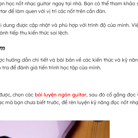
p bạn học nốt nhạc guitar ngay tại nhà. Bạn có thể tham khảo
ar để làm quen với vị trí các nốt trên cần đàn.
nội dung được cập nhật và phù hợp với trình độ của mình. Vi
nh tiếp thu kiến thức sai lệch.
âm
c hướng dẫn chi tiết và bài bản về các kiến thức và kỹ năn
 tra để đánh giá tiến trình học tập của mình.
 được, chọn các
bài luyện ngón guitar
, sau đó cố gắng đọc 
ạc mà bạn chưa biết trước, để rèn luyện kỹ năng đọc nốt nh