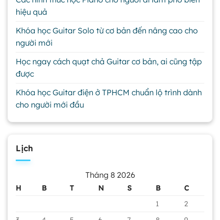
hiệu quả
Khóa học Guitar Solo từ cơ bản đến nâng cao cho
người mới
Học ngay cách quạt chả Guitar cơ bản, ai cũng tập
được
Khóa học Guitar điện ở TPHCM chuẩn lộ trình dành
cho người mới đầu
Lịch
Tháng 8 2026
H
B
T
N
S
B
C
1
2