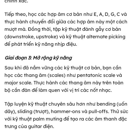
chính xác.
Tiếp theo, học các hợp âm cơ bản như E, A, D, G, C và
thực hành chuyển đổi giữa các hợp âm này một cách
mượt mà. Đồng thời, tập kỹ thuật đánh gẫy cơ bản
(downstroke, upstroke) và kỹ thuật alternate picking
để phát triển kỹ năng nhịp điệu.
Giai đoạn 3: Mở rộng kỹ năng
Sau khi đã nắm vững các kỹ thuật cơ bản, bạn cần
học các thang âm (scales) như pentatonic scale và
major scale. Thực hành các thang âm này trên toàn
bộ cần đàn để làm quen với vị trí các nốt nhạc.
Tập luyện kỹ thuật chuyên sâu hơn như bending (uốn
dây), sliding (trượt), hammer-ons và pull-offs. Thử sức
với kỹ thuật palm muting để tạo ra các âm thanh đặc
trưng của guitar điện.