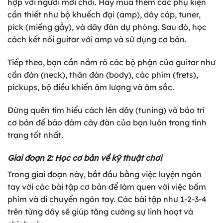
hợp với người mới chơi. Hãy mua thêm các phụ kiện
cần thiết như bộ khuếch đại (amp), dây cáp, tuner,
pick (miếng gẫy), và dây đàn dự phòng. Sau đó, học
cách kết nối guitar với amp và sử dụng cơ bản.
Tiếp theo, bạn cần nắm rõ các bộ phận của guitar như
cần đàn (neck), thân đàn (body), các phím (frets),
pickups, bộ điều khiển âm lượng và âm sắc.
Đừng quên tìm hiểu cách lên dây (tuning) và bảo trì
cơ bản để bảo đảm cây đàn của bạn luôn trong tình
trạng tốt nhất.
Giai đoạn 2: Học cơ bản về kỹ thuật chơi
Trong giai đoạn này, bắt đầu bằng việc luyện ngón
tay với các bài tập cơ bản để làm quen với việc bấm
phím và di chuyển ngón tay. Các bài tập như 1-2-3-4
trên từng dây sẽ giúp tăng cường sự linh hoạt và