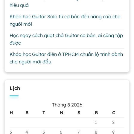
hiệu quả
Khóa học Guitar Solo từ cơ bản đến nâng cao cho
người mới
Học ngay cách quạt chả Guitar cơ bản, ai cũng tập
được
Khóa học Guitar điện ở TPHCM chuẩn lộ trình dành
cho người mới đầu
Lịch
Tháng 8 2026
H
B
T
N
S
B
C
1
2
3
4
5
6
7
8
9