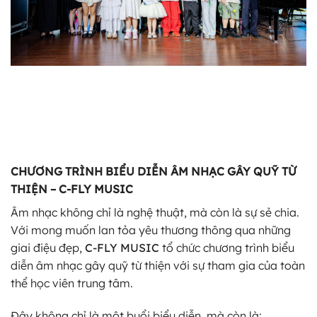
CHƯƠNG TRÌNH BIỂU DIỄN ÂM NHẠC GÂY QUỸ TỪ
THIỆN – C-FLY MUSIC
Âm nhạc không chỉ là nghệ thuật, mà còn là sự sẻ chia.
Với mong muốn lan tỏa yêu thương thông qua những
giai điệu đẹp,
C-FLY MUSIC
tổ chức chương trình biểu
diễn âm nhạc gây quỹ từ thiện với sự tham gia của toàn
thể học viên trung tâm.
Đây không chỉ là một buổi biểu diễn, mà còn là: