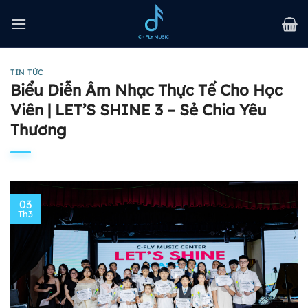
Bỏ
qua
nội
dung
TIN TỨC
Biểu Diễn Âm Nhạc Thực Tế Cho Học
Viên | LET’S SHINE 3 – Sẻ Chia Yêu
Thương
03
Th3