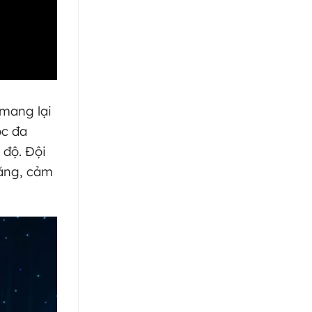
 mang lại
ọc đa
 độ. Đội
năng, cảm