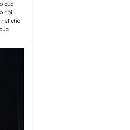
ao của
o đời
 nét cho
 của