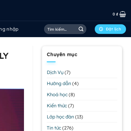
0
₫
Tìm
ng nhập
Đặt lịch
kiếm:
LY
Chuyên mục
Dịch Vụ
(7)
Hướng dẫn
(4)
Khoá học
(8)
Kiến thức
(7)
Lớp học đàn
(13)
Tin tức
(276)