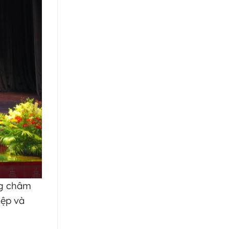
ng châm
iệp và