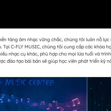
ền tảng âm nhạc vững chắc, chúng tôi luôn nỗ lực
n. Tại C-FLY MUSIC, chúng tôi cung cấp các khóa h
hiều nhạc cụ khác, phù hợp cho mọi lứa tuổi và trình
ợc đào tạo bài bản sẽ giúp học viên phát triển kỹ 