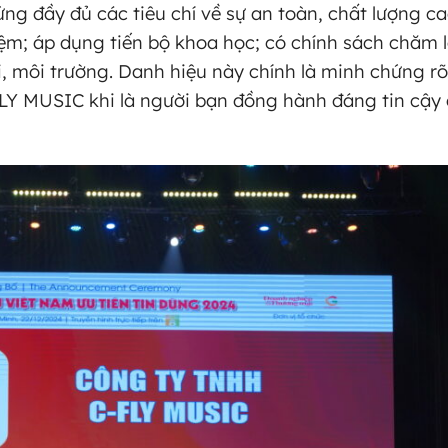
g đầy đủ các tiêu chí về sự an toàn, chất lượng c
iệm; áp dụng tiến bộ khoa học; có chính sách chăm l
, môi trường. Danh hiệu này chính là minh chứng rõ
LY MUSIC khi là người bạn đồng hành đáng tin cậy