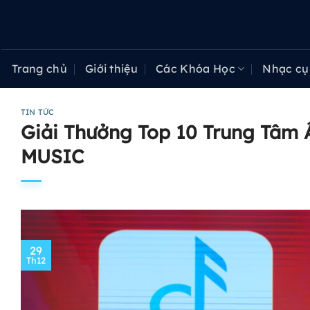
Bỏ
qua
nội
dung
Trang chủ
Giới thiệu
Các Khóa Học
Nhạc cụ
TIN TỨC
Giải Thưởng Top 10 Trung Tâm
MUSIC
29
Th12