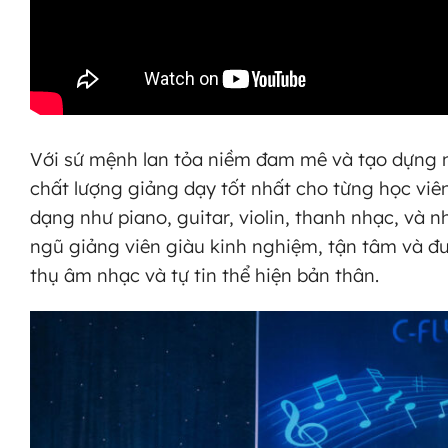
Với sứ mệnh lan tỏa niềm đam mê và tạo dựng n
chất lượng giảng dạy tốt nhất cho từng học viê
dạng như piano, guitar, violin, thanh nhạc, và n
ngũ giảng viên giàu kinh nghiệm, tận tâm và đư
thụ âm nhạc và tự tin thể hiện bản thân.