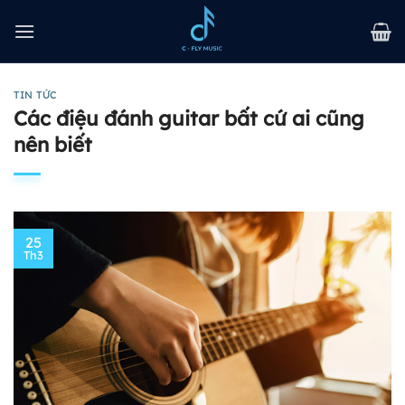
Bỏ
qua
nội
dung
TIN TỨC
Các điệu đánh guitar bất cứ ai cũng
nên biết
25
Th3