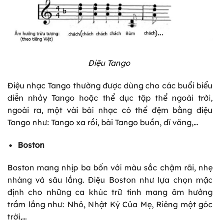
Điệu Tango
Điệu nhạc Tango thường được dùng cho các buổi biểu
diễn nhảy Tango hoặc thể dục tập thể ngoài trời,
ngoài ra, một vài bài nhạc có thể đệm bằng điệu
Tango như: Tango xa rồi, bài Tango buồn, dĩ vãng,…
Boston
Boston mang nhịp ba bốn với màu sắc chậm rãi, nhẹ
nhàng và sâu lắng. Điệu Boston như lựa chọn mặc
định cho những ca khúc trữ tình mang âm hưởng
trầm lắng như: Nhỏ, Nhật Ký Của Mẹ, Riêng một góc
trời,…