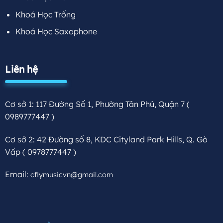
Khoá Học Trống
Khoá Học Saxophone
Liên hệ
Cơ sở 1: 117 Đường Số 1, Phường Tân Phú, Quận 7
(
0989777447 )
Cơ sở 2: 42 Đường số 8, KDC Cityland Park Hills, Q. Gò
Vấp
( 0978777447 )
Email:
cflymusicvn@gmail.com