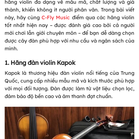
hãng violin đa dạng về mẫu mã, chất lượng và giá
thành, khiến không ít người phân vân. Trong bài viết
này, hãy cùng
C-Fly Music
điểm qua các hãng violin
tốt nhất hiện nay – được đánh giá cao bởi cả người
mới chơi lẫn giới chuyên môn – để bạn dễ dàng chọn
được cây đàn phù hợp với nhu cầu và ngân sách của
mình.
1. Hãng đàn violin Kapok
Kapok là thương hiệu đàn violin nổi tiếng của Trung
Quốc, cung cấp nhiều mẫu mã và kích thước phù hợp
với mọi đối tượng. Đàn được làm từ vật liệu chọn lọc,
đảm bảo độ bền cao và âm thanh đạt chuẩn.