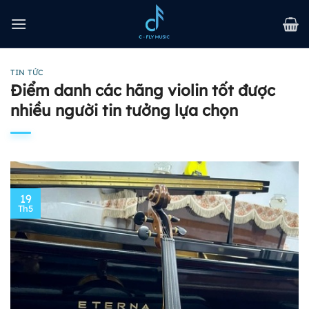
Bỏ
qua
nội
dung
TIN TỨC
Điểm danh các hãng violin tốt được
nhiều người tin tưởng lựa chọn
19
Th5