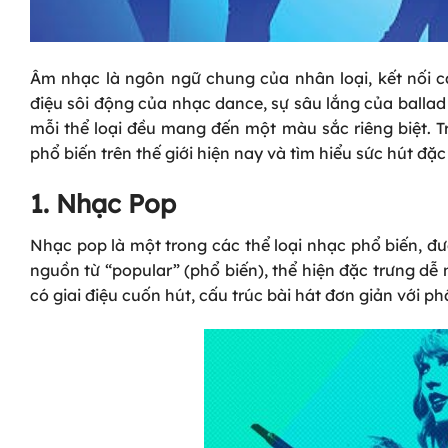
Âm nhạc là ngôn ngữ chung của nhân loại, kết nối c
điệu sôi động của nhạc dance, sự sâu lắng của ballad
mỗi thể loại đều mang đến một màu sắc riêng biệt. T
phổ biến trên thế giới hiện nay và tìm hiểu sức hút đặ
1. Nhạc Pop
Nhạc pop là một trong các thể loại nhạc phổ biến, đư
nguồn từ “popular” (phổ biến), thể hiện đặc trưng d
có giai điệu cuốn hút, cấu trúc bài hát đơn giản với ph