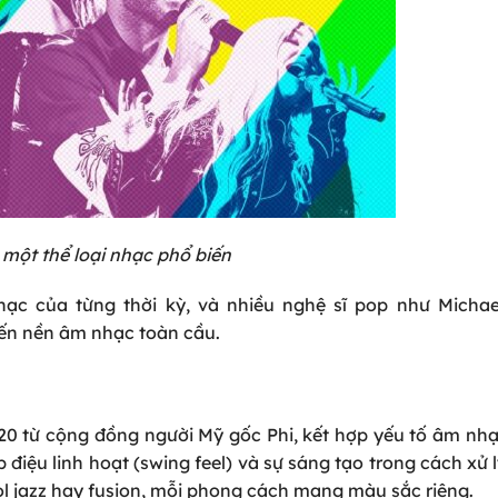
một thể loại nhạc phổ biến
hạc của từng thời kỳ, và nhiều nghệ sĩ pop như Michae
đến nền âm nhạc toàn cầu.
 20 từ cộng đồng người Mỹ gốc Phi, kết hợp yếu tố âm nh
điệu linh hoạt (swing feel) và sự sáng tạo trong cách xử lý
l jazz hay fusion, mỗi phong cách mang màu sắc riêng.