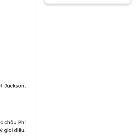
l Jackson,
ạc châu Phi
 giai điệu.