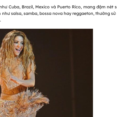
như Cuba, Brazil, Mexico và Puerto Rico, mang đậm nét s
h như salsa, samba, bossa nova hay reggaeton, thường sử
.