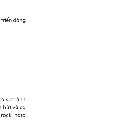
 triển dòng
có sức ảnh
n hút và ca
 rock, hard