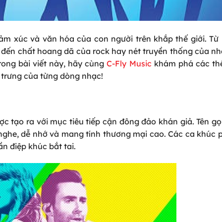
ảm xúc và văn hóa của con người trên khắp thế giới. Từ 
 đến chất hoang dã của rock hay nét truyền thống của nh
rong bài viết này, hãy cùng
C-Fly Music
khám phá các thể
c trưng của từng dòng nhạc!
ợc tạo ra với mục tiêu tiếp cận đông đảo khán giả. Tên gọ
ễ nghe, dễ nhớ và mang tính thương mại cao. Các ca khúc
ần điệp khúc bắt tai.