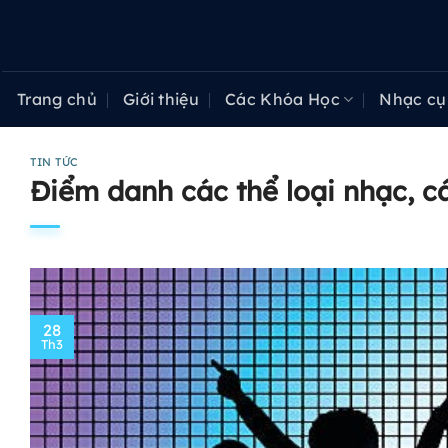
Bỏ
qua
nội
dung
Trang chủ
Giới thiệu
Các Khóa Học
Nhạc cụ
TIN TỨC
Điểm danh các thể loại nhạc, c
28
Th3