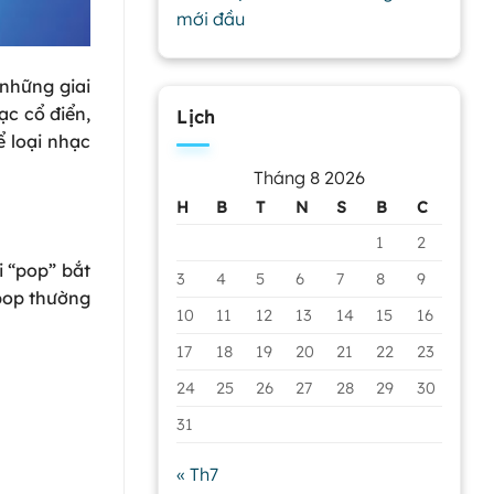
mới đầu
những giai
ạc cổ điển,
Lịch
 loại nhạc
Tháng 8 2026
H
B
T
N
S
B
C
1
2
i “pop” bắt
3
4
5
6
7
8
9
 pop thường
10
11
12
13
14
15
16
17
18
19
20
21
22
23
24
25
26
27
28
29
30
31
« Th7