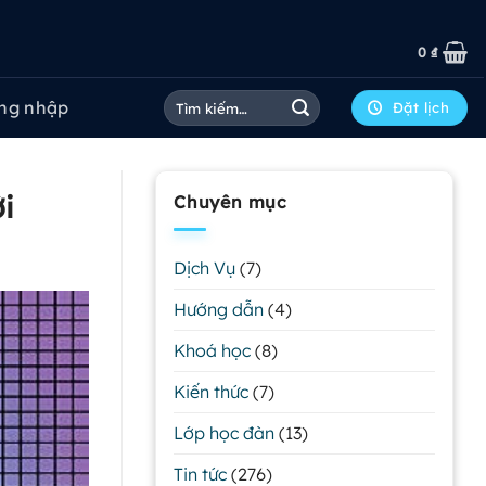
0
₫
Tìm
ng nhập
Đặt lịch
kiếm:
i
Chuyên mục
Dịch Vụ
(7)
Hướng dẫn
(4)
Khoá học
(8)
Kiến thức
(7)
Lớp học đàn
(13)
Tin tức
(276)