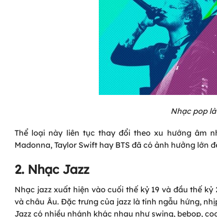
Nhạc pop là 
Thể loại này liên tục thay đổi theo xu hướng âm n
Madonna, Taylor Swift hay BTS đã có ảnh hưởng lớn 
2. Nhạc Jazz
Nhạc jazz xuất hiện vào cuối thế kỷ 19 và đầu thế kỷ
và châu Âu. Đặc trưng của jazz là tính ngẫu hứng, nhịp 
Jazz có nhiều nhánh khác nhau như swing, bebop, coo