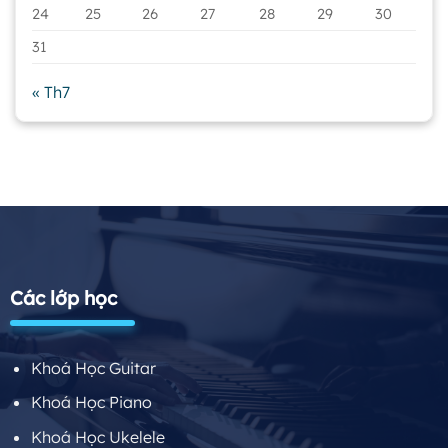
24
25
26
27
28
29
30
31
« Th7
Các lớp học
Khoá Học Guitar
Khoá Học Piano
Khoá Học Ukelele