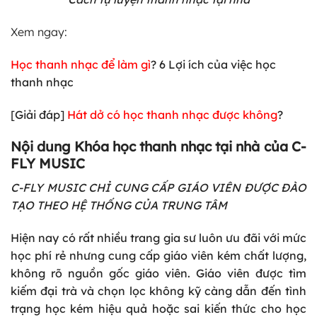
Xem ngay:
Học thanh nhạc để làm gì
? 6 Lợi ích của việc học
thanh nhạc
[Giải đáp]
Hát dở có học thanh nhạc được không
?
Nội dung Khóa học thanh nhạc tại nhà của C-
FLY MUSIC
C-FLY MUSIC CHỈ CUNG CẤP GIÁO VIÊN ĐƯỢC ĐÀO
TẠO THEO HỆ THỐNG CỦA TRUNG TÂM
Hiện nay có rất nhiều trang gia sư luôn ưu đãi với mức
học phí rẻ nhưng cung cấp giáo viên kém chất lượng,
không rõ nguồn gốc giáo viên. Giáo viên được tìm
kiếm đại trà và chọn lọc không kỹ càng dẫn đến tình
trạng học kém hiệu quả hoặc sai kiến thức cho học