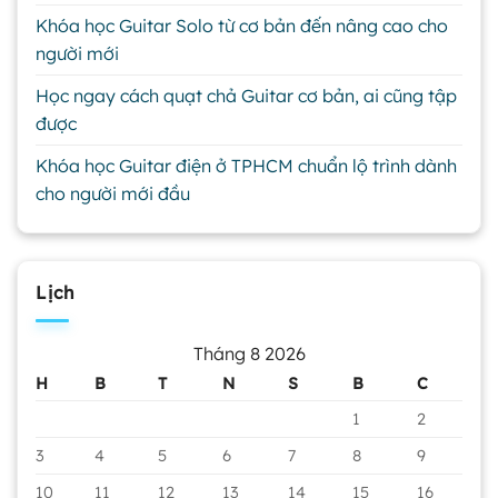
Khóa học Guitar Solo từ cơ bản đến nâng cao cho
người mới
Học ngay cách quạt chả Guitar cơ bản, ai cũng tập
được
Khóa học Guitar điện ở TPHCM chuẩn lộ trình dành
cho người mới đầu
Lịch
Tháng 8 2026
H
B
T
N
S
B
C
1
2
3
4
5
6
7
8
9
10
11
12
13
14
15
16