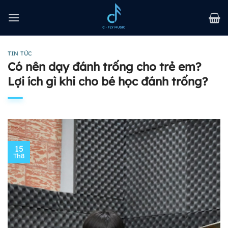
Bỏ
qua
nội
dung
TIN TỨC
Có nên dạy đánh trống cho trẻ em?
Lợi ích gì khi cho bé học đánh trống?
15
Th8