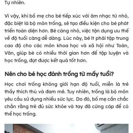
Tự nhiên.
Vì vậy, khi bố mẹ cho bé tiếp xúc với âm nhạc từ nhỏ,
đặc biệt là bộ môn trống, sẽ tạo điều kiện cho bé phát
triển toàn diện hơn. Bé càng nhỏ, việc tận dụng ưu thế
về độ tuổi càng dễ dàng. Lúc này, bé ít phải tập trung
cao độ cho các môn khoa học và xã hội như Toán,
Văn, giúp bé có nhiều thời gian hơn để tập luyện và
học trống, đạt được kết quả tốt hơn.
Nên cho bé học đánh trống từ mấy tuổi?
Học chơi trống không giới hạn độ tuổi, miễn là trẻ
thấy thích thú và đam mê. Tuy nhiên, trống là bộ môn
yêu cầu sử dụng nhiều sức lực. Do đó, bố mẹ cần chắc
chắn rằng trẻ đủ sức khỏe và tay đã cứng cáp để có
thể học trống.