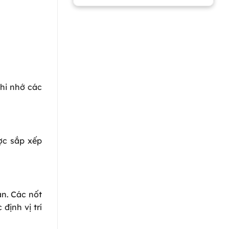
hi nhớ các
ợc sắp xếp
àn. Các nốt
định vị trí