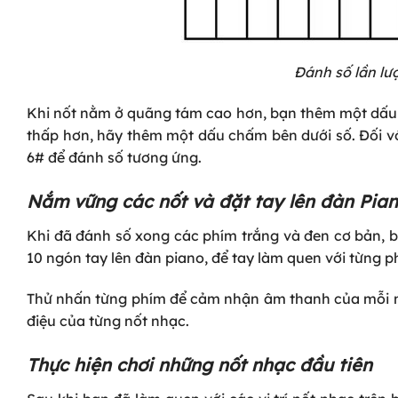
Đánh số lần lư
Khi nốt nằm ở quãng tám cao hơn, bạn thêm một dấu c
thấp hơn, hãy thêm một dấu chấm bên dưới số. Đối với
6# để đánh số tương ứng.
Nắm vững các nốt và đặt tay lên đàn Pia
Khi đã đánh số xong các phím trắng và đen cơ bản, bư
10 ngón tay lên đàn piano, để tay làm quen với từng 
Thử nhấn từng phím để cảm nhận âm thanh của mỗi n
điệu của từng nốt nhạc.
Thực hiện chơi những nốt nhạc đầu tiên