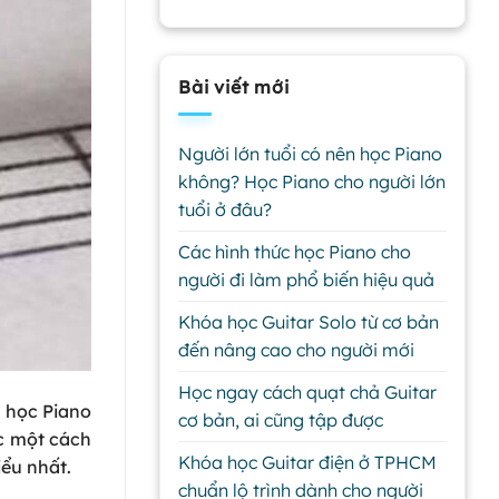
Bài viết mới
Người lớn tuổi có nên học Piano
không? Học Piano cho người lớn
tuổi ở đâu?
Các hình thức học Piano cho
người đi làm phổ biến hiệu quả
Khóa học Guitar Solo từ cơ bản
đến nâng cao cho người mới
Học ngay cách quạt chả Guitar
u học Piano
cơ bản, ai cũng tập được
c một cách
Khóa học Guitar điện ở TPHCM
iểu nhất.
chuẩn lộ trình dành cho người