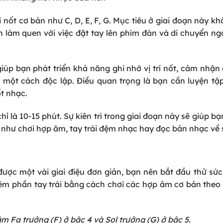
 nốt cơ bản như C, D, E, F, G. Mục tiêu ở giai đoạn này kh
 làm quen với việc đặt tay lên phím đàn và di chuyển ng
 giúp bạn phát triển khả năng ghi nhớ vị trí nốt, cảm nhậ
 một cách độc lập. Điều quan trọng là bạn cần luyện tậ
t nhạc.
ỉ là 10-15 phút. Sự kiên trì trong giai đoạn này sẽ giúp b
như chơi hợp âm, tay trái đệm nhạc hay đọc bản nhạc về 
được một vài giai điệu đơn giản, bạn nên bắt đầu thử sứ
êm phần tay trái bằng cách chơi các hợp âm cơ bản theo 
m Fa trưởng (F) ở bậc 4 và Sol trưởng (G) ở bậc 5.