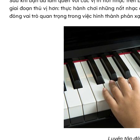
Sau khi bạn đã làm quen với các vị trí nốt nhạc trên
giai đoạn thú vị hơn: thực hành chơi những nốt nhạc 
đóng vai trò quan trọng trong việc hình thành phản x
Luyện tập đá