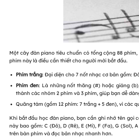
Một cây đàn piano tiêu chuẩn có tổng cộng 88 phím,
phím này là điều cần thiết cho người mới bắt đầu.
Phím trắng
: Đại diện cho 7 nốt nhạc cơ bản gồm: Đô (C
Phím đen
: Là những nốt thăng (#) hoặc giáng (b
thành các nhóm 2 phím và 3 phím, giúp bạn dễ dàng
Quãng tám (gồm 12 phím: 7 trắng + 5 đen), vì các q
Khi bắt đầu học đàn piano, bạn cần ghi nhớ tên gọi c
này bao gồm:
C (Đô), D (Rê), E (Mi), F (Fa), G (Sol), A
trên bàn phím và đọc bản nhạc nhanh hơn.