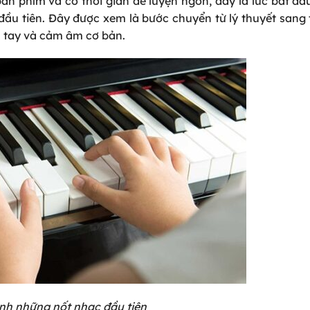
 bàn phím và có thời gian để luyện ngón, đây là lúc bắt đ
đầu tiên. Đây được xem là bước chuyển từ lý thuyết sang
ạ tay và cảm âm cơ bản.
nh những nốt nhạc đầu tiên