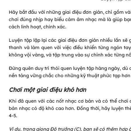
Hãy bắt đầu với những giai điệu đơn giản, chỉ gồm vài
chơi đúng nhịp hay biểu cảm âm nhạc mà là giúp bạn
cách linh hoạt, chính xác.
Luyện tập lặp lại các giai điệu đơn giản nhiều lần sẽ
thanh và làm quen với việc điều khiển từng ngón tay
không vội vàng, và tập trung vào sự chính xác từng nố
Đừng quên duy trì thói quen luyện tập hàng ngày, dù ch
nền tảng vững chắc cho những kỹ thuật phức tạp hơn 
Chơi một giai điệu khó hơn
Khi đã quen với các nốt nhạc cơ bản và có thể chơi 
bản nhạc có độ khó cao hơn. Đồng thời, hãy luyện th
4-5.
Ví dụ, trong giọng Đô trưởng (C), bạn sẽ có thêm hợp â