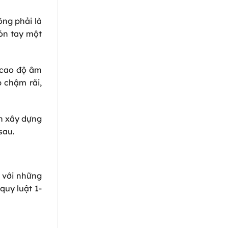
ông phải là
ón tay một
n cao độ âm
p chậm rãi,
ạn xây dựng
sau.
c với những
quy luật 1-