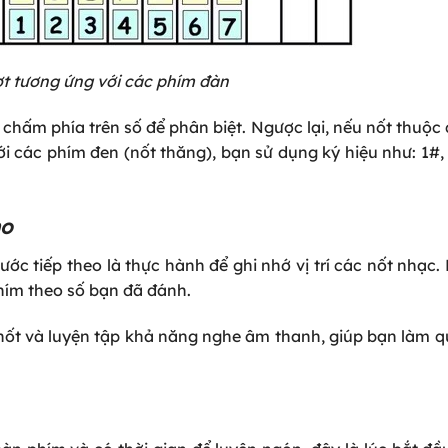
ợt tương ứng với các phím đàn
hấm phía trên số để phân biệt. Ngược lại, nếu nốt thuộ
 các phím đen (nốt thăng), bạn sử dụng ký hiệu như: 1#, 
no
ớc tiếp theo là thực hành để ghi nhớ vị trí các nốt nhạc.
phím theo số bạn đã đánh.
ốt và luyện tập khả năng nghe âm thanh, giúp bạn làm q