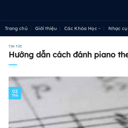
Bỏ
qua
nội
dung
Trang chủ
Giới thiệu
Các Khóa Học
Nhạc cụ
TIN TỨC
Hướng dẫn cách đánh piano theo
02
Th6