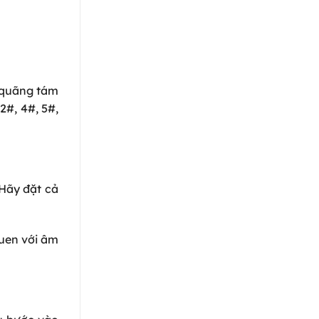
c quãng tám
2#, 4#, 5#,
 Hãy đặt cả
uen với âm