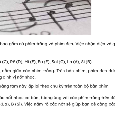
 bao gồm cả phím trắng và phím đen. Việc nhận diện và g
), Rê (D), Mi (E), Fa (F), Sol (G), La (A), Si (B).
), nằm giữa các phím trắng. Trên bàn phím, phím đen đư
 định vị nốt nhạc.
uãng tám này lặp lại theo chu kỳ trên toàn bộ bàn phím.
ác nốt nhạc cơ bản, tương ứng với các phím trắng trên đ
 (La), B (Si)
. Việc nắm rõ các nốt sẽ giúp bạn dễ dàng xác 