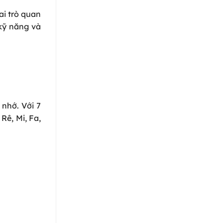
ai trò quan
 kỹ năng và
 nhớ. Với 7
 Rê, Mi, Fa,