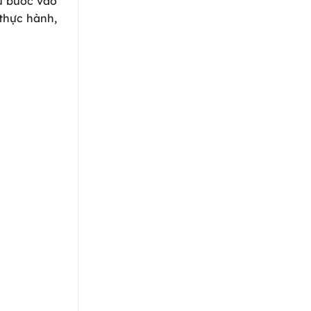
ầu bước vào
 thực hành,