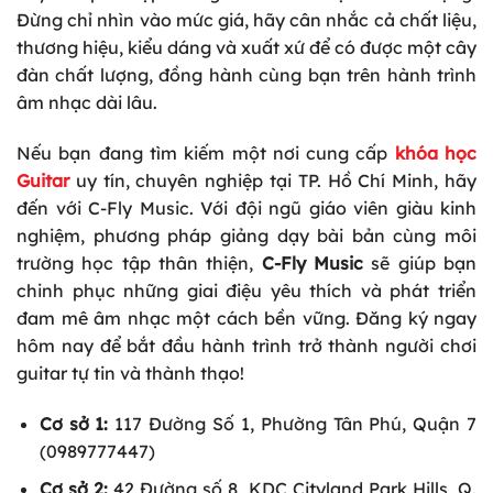
Đừng chỉ nhìn vào mức giá, hãy cân nhắc cả chất liệu,
thương hiệu, kiểu dáng và xuất xứ để có được một cây
đàn chất lượng, đồng hành cùng bạn trên hành trình
âm nhạc dài lâu.
Nếu bạn đang tìm kiếm một nơi cung cấp
khóa học
Guitar
uy tín, chuyên nghiệp tại TP. Hồ Chí Minh, hãy
đến với
C-Fly Music
. Với đội ngũ giáo viên giàu kinh
nghiệm, phương pháp giảng dạy bài bản cùng môi
trường học tập thân thiện,
C-Fly Music
sẽ giúp bạn
chinh phục những giai điệu yêu thích và phát triển
đam mê âm nhạc một cách bền vững. Đăng ký ngay
hôm nay để bắt đầu hành trình trở thành người chơi
guitar tự tin và thành thạo!
Cơ sở 1:
117 Đường Số 1, Phường Tân Phú, Quận 7
(0989777447)
Cơ sở 2:
42 Đường số 8, KDC Cityland Park Hills, Q.