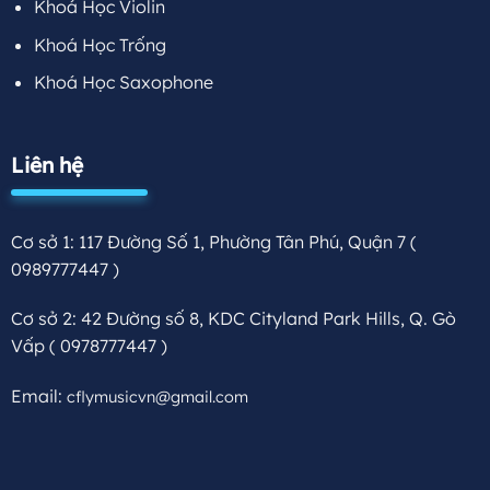
Khoá Học Violin
Khoá Học Trống
Khoá Học Saxophone
Liên hệ
Cơ sở 1: 117 Đường Số 1, Phường Tân Phú, Quận 7
(
0989777447 )
Cơ sở 2: 42 Đường số 8, KDC Cityland Park Hills, Q. Gò
Vấp
( 0978777447 )
Email:
cflymusicvn@gmail.com