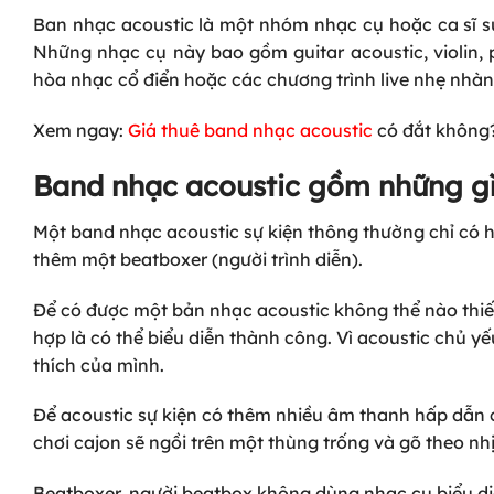
Ban nhạc acoustic là một nhóm nhạc cụ hoặc ca sĩ sử
Những nhạc cụ này bao gồm guitar acoustic, violin, 
hòa nhạc cổ điển hoặc các chương trình live nhẹ nhàn
Xem ngay:
Giá thuê band nhạc acoustic
có đắt không
Band nhạc acoustic gồm những g
Một band nhạc acoustic sự kiện thông thường chỉ có ha
thêm một beatboxer (người trình diễn).
Để có được một bản nhạc acoustic không thể nào thiếu
hợp là có thể biểu diễn thành công. Vì acoustic chủ yế
thích của mình.
Để acoustic sự kiện có thêm nhiều âm thanh hấp dẫn
chơi cajon sẽ ngồi trên một thùng trống và gõ theo nh
Beatboxer, người beatbox không dùng nhạc cụ biểu di