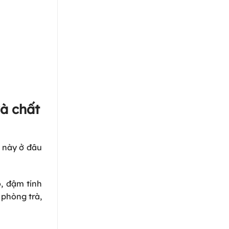
à chất
 này ở đâu
, đậm tính
 phòng trà,