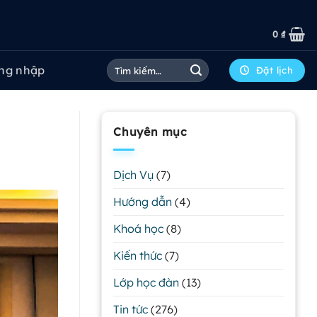
0
₫
Tìm
ng nhập
Đặt lịch
kiếm:
Chuyên mục
Dịch Vụ
(7)
Hướng dẫn
(4)
Khoá học
(8)
Kiến thức
(7)
Lớp học đàn
(13)
Tin tức
(276)