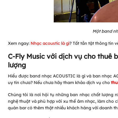
Một band nh
Xem ngay:
Nhạc acoustic là gì
? Tất tần tật thông tin 
C-Fly Music với dịch vụ cho thu
lượng
Hiểu được band nhạc ACOUSTIC là gì và ban nhạc AC
uy tín chưa? Nếu chưa hãy tham khảo dịch vụ cho
thu
Chúng tôi là nơi hội tụ những ban nhạc chất lượng 
nghệ thuật và phù hợp với xu thế âm nhạc, làm cho c
quán bar có thêm thật nhiều khách hàng với doanh th