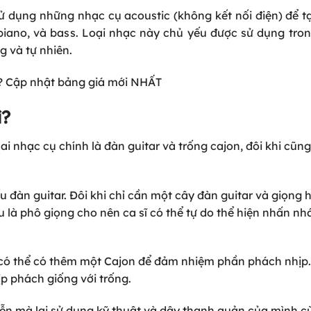
 dụng những nhạc cụ acoustic (không kết nối điện) để t
piano, và bass. Loại nhạc này chủ yếu được sử dụng tro
g và tự nhiên.
? Cập nhật bảng giá mới NHẤT
ì?
i nhạc cụ chính là đàn guitar và trống cajon, đôi khi cũng
 đàn guitar. Đôi khi chỉ cần một cây đàn guitar và giọng 
u là phô giọng cho nên ca sĩ có thể tự do thể hiện nhấn nh
 có thể có thêm một Cajon để đảm nhiệm phần phách nhịp
ịp phách giống với trống.
ễn mà lại sử dụng kỹ thuật và dây thanh quản của mình c