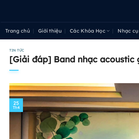
Bỏ
qua
nội
dung
Trang chủ
Giới thiệu
Các Khóa Học
Nhạc cụ
TIN TỨC
[Giải đáp] Band nhạc acoustic
25
Th4