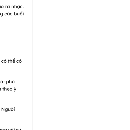
ạo ra nhạc.
ng các buổi
 có thể có
hát phù
á theo ý
. Người
ùng với sự