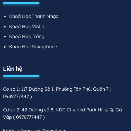
Khoá Học Thanh Nhạc
Khoá Học Violin
Khoá Học Trống
Khoá Học Saxophone
Liên hệ
Cơ sở 1: 117 Đường Số 1, Phường Tân Phú, Quận 7
(
0989777447 )
Cơ sở 2: 42 Đường số 8, KDC Cityland Park Hills, Q. Gò
Vấp
( 0978777447 )
Email:
cflymusicvn@gmail.com