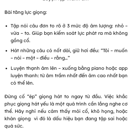
Bài tăng lực giọng:
Tập nói câu đơn to rõ ở 3 mức độ âm lượng: nhỏ –
vừa – to. Giúp bạn kiểm soát lực phát ra mà không
gồng cổ.
Hát những câu có nốt dài, giữ hơi đều: “Tôi – muốn
– nói – một – điều – rằng…”
Luyện thạnh âm lên – xuống bằng piano hoặc app
luyện thanh: từ âm trầm nhất đến âm cao nhất bạn
có thể lên.
Đừng cố “ép” giọng hát to ngay từ đầu. Việc khắc
phục giọng hát yếu là một quá trình cần lắng nghe cơ
thể. Hãy nghỉ nếu cảm thấy mỏi cổ, khô họng, hoặc
khàn giọng vì đó là dấu hiệu bạn đang tập sai hoặc
quá sức.