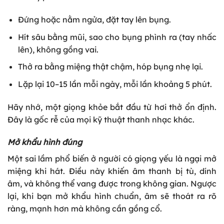
Đứng hoặc nằm ngửa, đặt tay lên bụng.
Hít sâu bằng mũi, sao cho bụng phình ra (tay nhấc
lên), không gồng vai.
Thở ra bằng miệng thật chậm, hóp bụng nhẹ lại.
Lặp lại 10–15 lần mỗi ngày, mỗi lần khoảng 5 phút.
Hãy nhớ, một giọng khỏe bắt đầu từ hơi thở ổn định.
Đây là gốc rễ của mọi kỹ thuật thanh nhạc khác.
Mở khẩu hình đúng
Một sai lầm phổ biến ở người có giọng yếu là ngại mở
miệng khi hát. Điều này khiến âm thanh bị tù, dính
âm, và không thể vang được trong không gian. Ngược
lại, khi bạn mở khẩu hình chuẩn, âm sẽ thoát ra rõ
ràng, mạnh hơn mà không cần gồng cổ.