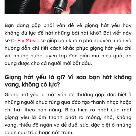
Bạn đang gặp phải vấn đề về giọng hát yếu hay
không đủ lực để hát những bài hát khó? Bài viết này
sẽ
C- Fly Music
sẽ giúp bạn khám phá nguyên nhân và
hướng dẫn chi tiết cách khắc phục giọng hát yếu chỉ
với những bước luyện tập đơn giản mà hiệu quả, áp
dụng được cho cả người mới bắt đầu.
Giọng hát yếu là gì? Vì sao bạn hát không
vang, không có lực?
Giọng hát yếu là một vấn đề thường gặp, đặc biệt ở
những người chưa từng qua đào tạo thanh nhạc hoặc
chỉ hát theo bản năng. Biểu hiện rõ nhất của một
giọng yếu là âm thanh phát ra mỏng, nhỏ, không
vang, thiếu độ ngân và dễ đuối sức, đặc biệt ở những
đoạn cao trào hoặc nốt trầm.