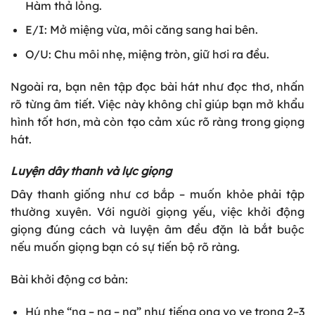
Hàm thả lỏng.
E/I: Mở miệng vừa, môi căng sang hai bên.
O/U: Chu môi nhẹ, miệng tròn, giữ hơi ra đều.
Ngoài ra, bạn nên tập đọc bài hát như đọc thơ, nhấn
rõ từng âm tiết. Việc này không chỉ giúp bạn mở khẩu
hình tốt hơn, mà còn tạo cảm xúc rõ ràng trong giọng
hát.
Luyện dây thanh và lực giọng
Dây thanh giống như cơ bắp – muốn khỏe phải tập
thường xuyên. Với người giọng yếu, việc khởi động
giọng đúng cách và luyện âm đều đặn là bắt buộc
nếu muốn giọng bạn có sự tiến bộ rõ ràng.
Bài khởi động cơ bản:
Hú nhẹ “ng – ng – ng” như tiếng ong vo ve trong 2–3