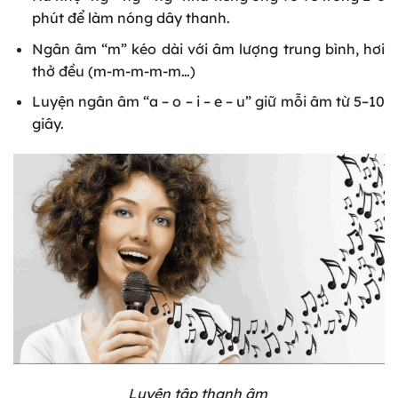
phút để làm nóng dây thanh.
Ngân âm “m” kéo dài với âm lượng trung bình, hơi
thở đều (m-m-m-m-m…)
Luyện ngân âm “a – o – i – e – u” giữ mỗi âm từ 5–10
giây.
Luyện tập thanh âm