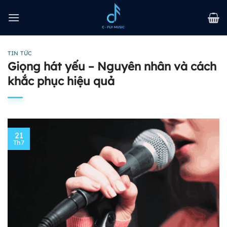
Bỏ
qua
nội
dung
TIN TỨC
Giọng hát yếu – Nguyên nhân và cách
khắc phục hiệu quả
21
Th7