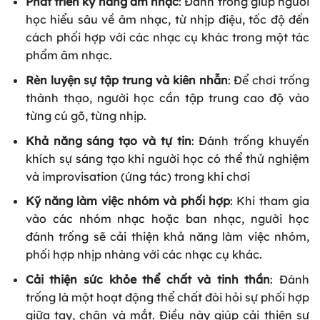
Phát triển kỹ năng âm nhạc
: Đánh trống giúp người
học hiểu sâu về âm nhạc, từ nhịp điệu, tốc độ đến
cách phối hợp với các nhạc cụ khác trong một tác
phẩm âm nhạc.
Rèn luyện sự tập trung và kiên nhẫn
: Để chơi trống
thành thạo, người học cần tập trung cao độ vào
từng cú gõ, từng nhịp.
Khả năng sáng tạo và tự tin
: Đánh trống khuyến
khích sự sáng tạo khi người học có thể thử nghiệm
và improvisation (ứng tác) trong khi chơi
Kỹ năng làm việc nhóm và phối hợp
: Khi tham gia
vào các nhóm nhạc hoặc ban nhạc, người học
đánh trống sẽ cải thiện khả năng làm việc nhóm,
phối hợp nhịp nhàng với các nhạc cụ khác.
Cải thiện sức khỏe thể chất và tinh thần
: Đánh
trống là một hoạt động thể chất đòi hỏi sự phối hợp
giữa tay, chân và mắt. Điều này giúp cải thiện sự