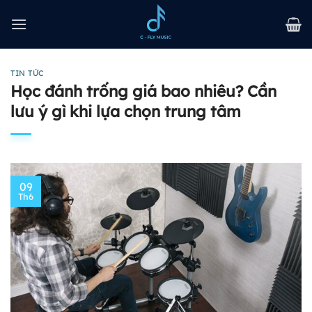
Bỏ
qua
nội
dung
TIN TỨC
Học đánh trống giá bao nhiêu? Cần
lưu ý gì khi lựa chọn trung tâm
09
Th6