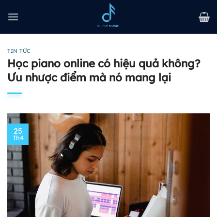
Bỏ
qua
nội
dung
TIN TỨC
Học piano online có hiệu quả không?
Ưu nhược điểm mà nó mang lại
25
Th4