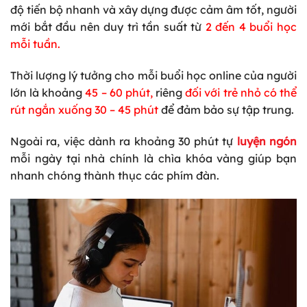
độ tiến bộ nhanh và xây dựng được cảm âm tốt, người
mới bắt đầu nên duy trì tần suất từ
2 đến 4 buổi học
mỗi tuần
.
Thời lượng lý tưởng cho mỗi buổi học online của người
lớn là khoảng
45 – 60 phút
,
riêng
đối với trẻ nhỏ có thể
rút ngắn xuống 30 – 45 phút
để đảm bảo sự tập trung.
Ngoài ra, việc dành ra khoảng 30 phút tự
luyện ngón
mỗi ngày tại nhà chính là chìa khóa vàng giúp bạn
nhanh chóng thành thục các phím đàn.