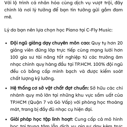
Với lộ trình cá nhân hóa cùng dịch vụ vượt trội, đây
chính là nơi lý tưởng để bạn tin tưởng gửi gắm đam
mê.
Lý do bạn nên lựa chọn học Piano tại C-Fly Music:
Đội ngũ giảng dạy chuyên môn cao:
Quy tụ hơn 20
giảng viên đứng lớp trực tiếp cùng mạng lưới hơn
100 gia sư tài năng tốt nghiệp từ các trường âm
nhạc chính quy hàng đầu tại TP.HCM. 100% đội ngũ
đều có bằng cấp minh bạch và được kiểm soát
chất lượng kỹ lưỡng.
Hệ thống cơ sở vật chất đạt chuẩn:
Sở hữu các chi
nhánh quy mô lớn tại những khu vực sầm uất của
TP.HCM (Quận 7 và Gò Vấp) với phòng học thoáng
mát, trang bị đầy đủ nhạc cụ hiện đại.
Giải pháp học tập linh hoạt:
Cung cấp cả mô hình
học tại trung tâm lẫn dịch vụ gia sư dạy kèm trực