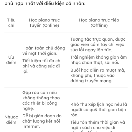
phù hợp nhất với điều kiện cá nhân:
Học piano trực
Tiêu
Học piano trực tiếp
tuyến (Online)
chí
(Offline)
Tương tác trực quan, được
giáo viên cầm tay chỉ việc
Hoàn toàn chủ động
sửa lỗi ngay lập tức.
về mặt thời gian.
Ưu
Trải nghiệm không gian âm
Tiết kiệm tối đa chi
điểm
nhạc chân thật, sôi nổi.
phí và công sức đi
Buổi học diễn ra mượt mà,
lại.
không phụ thuộc vào
đường truyền mạng.
Gặp rào cản nếu
không thông thạo
các thiết bị công
Khó thu xếp lịch học nếu là
nghệ.
người có quỹ thời gian bận
rộn.
Dễ bị gián đoạn do
Nhược
chất lượng kết nối
điểm
Tiêu tốn thêm thời gian và
internet.
ngân sách cho việc di