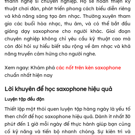
thành nghệ sĩ chuyên nghiệp. Họ sẽ hoàn thiện kỹ
thuật chơi đàn, phát triển phong cách biểu diễn riêng
và khả năng sáng tạo âm nhạc. Thường xuyên tham
gia các buổi hòa nhạc, thu âm, và có thể bắt đầu
giảng dạy saxophone cho người khác. Giai đoạn
chuyên nghiệp không chỉ yêu cầu kỹ thuật cao mà
còn đòi hỏi sự hiểu biết sâu rộng về âm nhạc và khả
năng truyền cảm hứng cho người nghe.
Xem ngay: Khám phá
các nốt trên kèn saxophone
chuẩn nhất hiện nay
Lời khuyên để học saxophone hiệu quả
Luyện tập đều đặn
Thiết lập một thói quen luyện tập hàng ngày là yếu tố
then chốt để học saxophone hiệu quả. Dành ít nhất 30
phút đến 1 giờ mỗi ngày để thực hành giúp bạn củng
cố kỹ năng và tiến bộ nhanh chóng. Sự kiên trì và