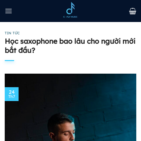
Bỏ
qua
nội
dung
TIN TỨC
Học saxophone bao lâu cho người mới
bắt đầu?
24
Th7