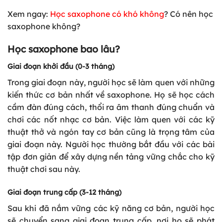
Xem ngay:
Học saxophone có khó không
? Có nên học
saxophone không?
Học saxophone bao lâu?
Giai đoạn khởi đầu (0-3 tháng)
Trong giai đoạn này, người học sẽ làm quen với những
kiến thức cơ bản nhất về saxophone. Họ sẽ học cách
cầm đàn đúng cách, thổi ra âm thanh đúng chuẩn và
chơi các nốt nhạc cơ bản. Việc làm quen với các kỹ
thuật thở và ngón tay cơ bản cũng là trọng tâm của
giai đoạn này. Người học thường bắt đầu với các bài
tập đơn giản để xây dựng nền tảng vững chắc cho kỹ
thuật chơi sau này.
Giai đoạn trung cấp (3-12 tháng)
Sau khi đã nắm vững các kỹ năng cơ bản, người học
sẽ chuyển sang giai đoạn trung cấp, nơi họ sẽ phát