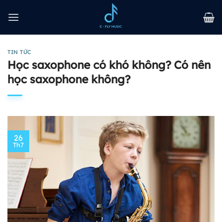
Bỏ
qua
nội
dung
TIN TỨC
Học saxophone có khó không? Có nên
học saxophone không?
26
Th7