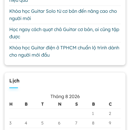
Khóa học Guitar Solo từ cơ bản đến nâng cao cho
người mới
Học ngay cách quạt chả Guitar cơ bản, ai cũng tập
được
Khóa học Guitar điện ở TPHCM chuẩn lộ trình dành
cho người mới đầu
Lịch
Tháng 8 2026
H
B
T
N
S
B
C
1
2
3
4
5
6
7
8
9