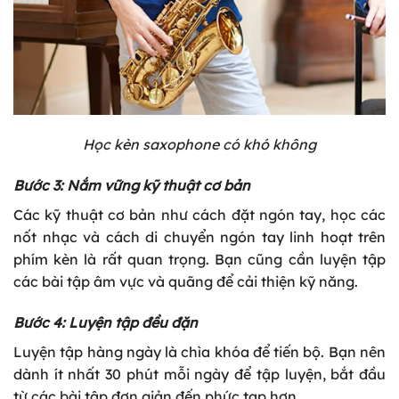
Học kèn saxophone có khó không
Bước 3: Nắm vững kỹ thuật cơ bản
Các kỹ thuật cơ bản như cách đặt ngón tay, học các
nốt nhạc và cách di chuyển ngón tay linh hoạt trên
phím kèn là rất quan trọng. Bạn cũng cần luyện tập
các bài tập âm vực và quãng để cải thiện kỹ năng.
Bước 4: Luyện tập đều đặn
Luyện tập hàng ngày là chìa khóa để tiến bộ. Bạn nên
dành ít nhất 30 phút mỗi ngày để tập luyện, bắt đầu
từ các bài tập đơn giản đến phức tạp hơn.