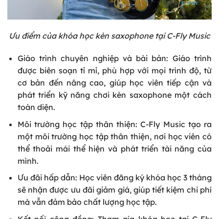
Ưu điểm của khóa học kèn saxophone tại C-Fly Music
Giáo trình chuyên nghiệp và bài bản: Giáo trình
được biên soạn tỉ mỉ, phù hợp với mọi trình độ, từ
cơ bản đến nâng cao, giúp học viên tiếp cận và
phát triển kỹ năng chơi kèn saxophone một cách
toàn diện.
Môi trường học tập thân thiện: C-Fly Music tạo ra
một môi trường học tập thân thiện, nơi học viên có
thể thoải mái thể hiện và phát triển tài năng của
mình.
Ưu đãi hấp dẫn: Học viên đăng ký khóa học 3 tháng
sẽ nhận được ưu đãi giảm giá, giúp tiết kiệm chi phí
mà vẫn đảm bảo chất lượng học tập.
Kết nối cộng đồng: Tham gia khóa học tại C-Fly