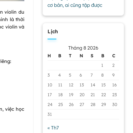
cơ bản, ai cũng tập được
n violin du
ính là thời
c violin và
Lịch
Tháng 8 2026
H
B
T
N
S
B
C
riêng:
1
2
3
4
5
6
7
8
9
10
11
12
13
14
15
16
17
18
19
20
21
22
23
24
25
26
27
28
29
30
n, việc học
31
« Th7