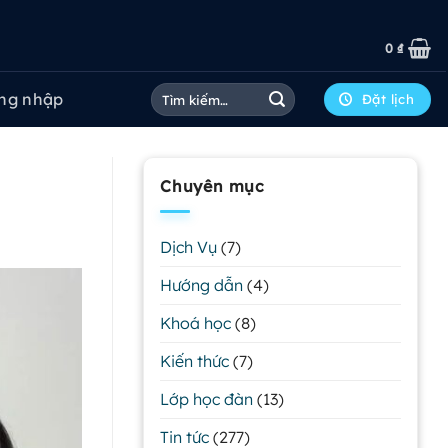
0
₫
Tìm
ng nhập
Đặt lịch
kiếm:
Chuyên mục
Dịch Vụ
(7)
Hướng dẫn
(4)
Khoá học
(8)
Kiến thức
(7)
Lớp học đàn
(13)
Tin tức
(277)