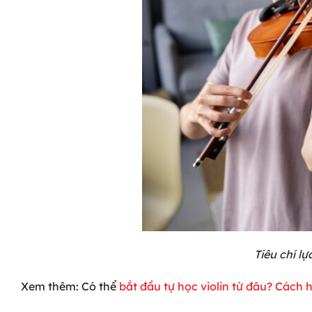
Tiêu chí l
Xem
thêm: Có thể
bắt đầu tự học violin từ đâu? Cách 