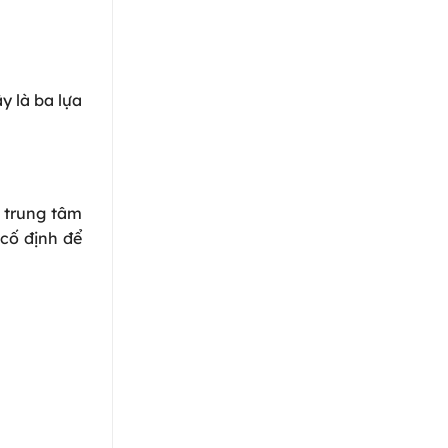
y là ba lựa
g trung tâm
 cố định để