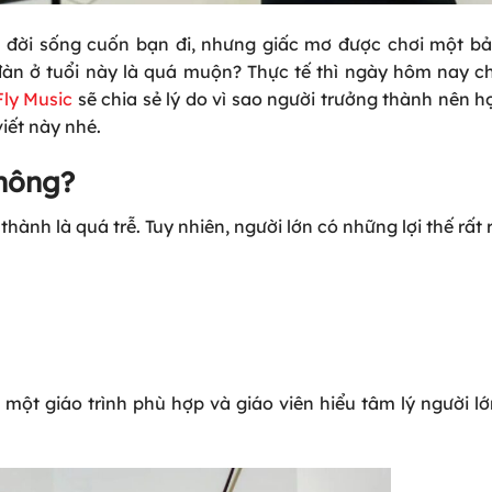
an đời sống cuốn bạn đi, nhưng giấc mơ được chơi một bả
àn ở tuổi này là quá muộn? Thực tế thì ngày hôm nay ch
Fly Music
sẽ chia sẻ lý do vì sao người trưởng thành nên họ
iết này nhé.
không?
hành là quá trễ. Tuy nhiên, người lớn có những lợi thế rất 
ới một giáo trình phù hợp và giáo viên hiểu tâm lý người lớ