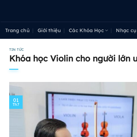
Bỏ
qua
nội
dung
Trang chủ
Giới thiệu
Các Khóa Học
Nhạc cụ
TIN TỨC
Khóa học Violin cho người lớn u
01
Th7