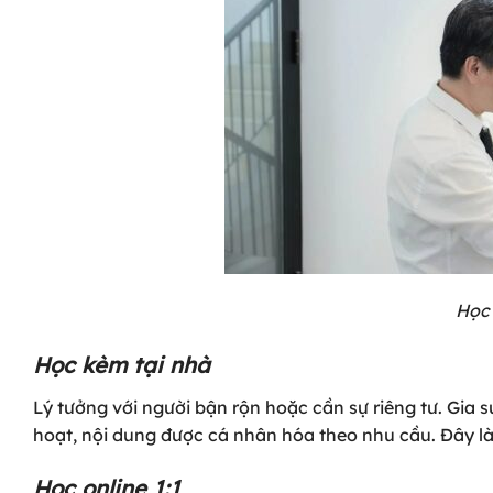
Học 
Học kèm tại nhà
Lý tưởng với người bận rộn hoặc cần sự riêng tư. Gia sư
hoạt, nội dung được cá nhân hóa theo nhu cầu. Đây là l
Học online 1:1