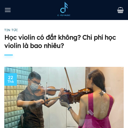
Bỏ
qua
nội
dung
TIN TỨC
Học violin có đắt không? Chi phí học
violin là bao nhiêu?
22
Th6