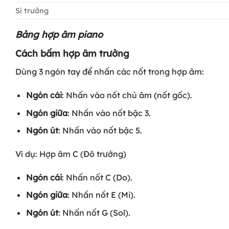
Si trưởng
Bảng hợp âm piano
Cách bấm hợp âm trưởng
Dùng 3 ngón tay để nhấn các nốt trong hợp âm:
Ngón cái
: Nhấn vào nốt chủ âm (nốt gốc).
Ngón giữa
: Nhấn vào nốt bậc 3.
Ngón út
: Nhấn vào nốt bậc 5.
Ví dụ: Hợp âm
C (Đô trưởng)
Ngón cái
: Nhấn nốt C (Do).
Ngón giữa
: Nhấn nốt E (Mi).
Ngón út
: Nhấn nốt G (Sol).