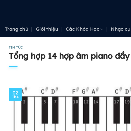
Bỏ
qua
nội
dung
Trang chủ
Giới thiệu
Các Khóa Học
Nhạc cụ
TIN TỨC
Tổng hợp 14 hợp âm piano đầy
02
Th4