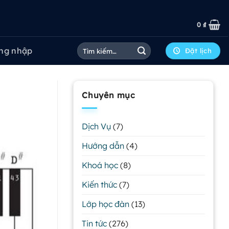
0
₫
Tìm
ng nhập
Đặt lịch
kiếm:
Chuyên mục
Dịch Vụ
(7)
Hướng dẫn
(4)
Khoá học
(8)
Kiến thức
(7)
Lớp học đàn
(13)
Tin tức
(276)