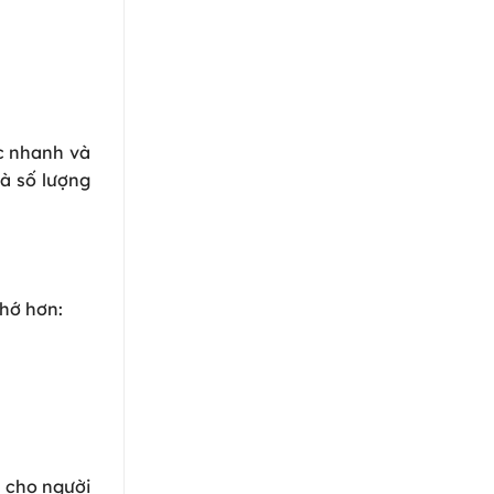
c nhanh và
và số lượng
nhớ hơn:
h cho người