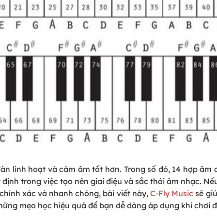
àn linh hoạt và cảm âm tốt hơn. Trong số đó, 14 hợp âm
định trong việc tạo nên giai điệu và sắc thái âm nhạc. N
hính xác và nhanh chóng, bài viết này,
C-Fly Music
sẽ gi
những mẹo học hiệu quả để bạn dễ dàng áp dụng khi chơi đ