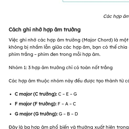
Các hợp âm
Cách ghi nhớ hợp âm trưởng
Việc ghi nhớ các hợp âm trưởng (Major Chord) là mộ
không bị nhầm lẫn giữa các hợp âm, bạn có thể chia 
phím trắng – phím đen trong mỗi hợp âm.
Nhóm 1: 3 hợp âm trưởng chỉ có toàn nốt trắng
Các hợp âm thuộc nhóm này đều được tạo thành từ các
C major (C trưởng):
C – E – G
F major (F trưởng):
F – A – C
G major (G trưởng):
G – B – D
Đây là ba hợp âm phổ biến và thường xuất hiện trong 