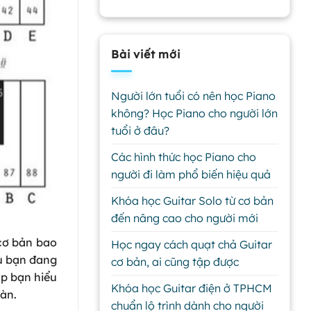
Bài viết mới
Người lớn tuổi có nên học Piano
không? Học Piano cho người lớn
tuổi ở đâu?
Các hình thức học Piano cho
người đi làm phổ biến hiệu quả
Khóa học Guitar Solo từ cơ bản
đến nâng cao cho người mới
 cơ bản bao
Học ngay cách quạt chả Guitar
ếu bạn đang
cơ bản, ai cũng tập được
úp bạn hiểu
Khóa học Guitar điện ở TPHCM
àn.
chuẩn lộ trình dành cho người