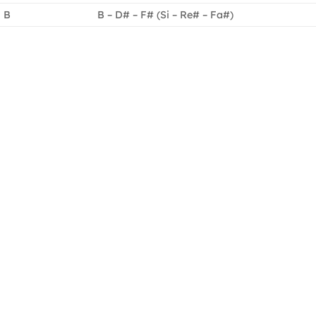
B
B – D# – F# (Si – Re# – Fa#)