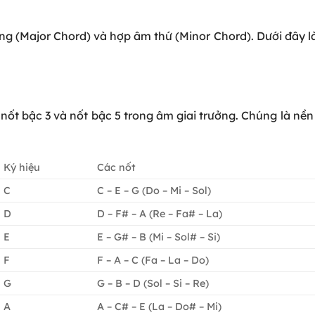
ng (Major Chord)
và
hợp âm thứ (Minor Chord)
. Dưới đây là
 nốt bậc 3 và nốt bậc 5
trong âm giai trưởng. Chúng là nề
Ký hiệu
Các nốt
C
C – E – G (Do – Mi – Sol)
D
D – F# – A (Re – Fa# – La)
E
E – G# – B (Mi – Sol# – Si)
F
F – A – C (Fa – La – Do)
G
G – B – D (Sol – Si – Re)
A
A – C# – E (La – Do# – Mi)