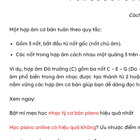
Cách
Một hợp âm cơ bản tuân theo quy tắc:
Gồm 3 nốt, bắt đầu từ nốt gốc (nốt chủ âm).
Các nốt trong hợp âm cách nhau một quãng 3 trên 
Ví dụ, hợp âm Đô trưởng (C) gồm ba nốt C – E – G (Do 
âm phổ biến trong âm nhạc được tạo thành từ 2 hoặ
nắm vững các hợp âm cơ bản giúp bạn dễ dàng đọc hi
Xem ngay:
Bật mí mẹo học
nhạc lý cơ bản piano
hiệu quả nhất
Học piano online có hiệu quả không
? Ưu nhược điểm 