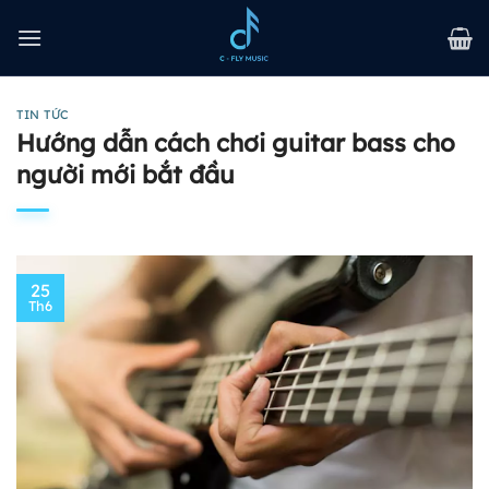
Bỏ
qua
nội
dung
TIN TỨC
Hướng dẫn cách chơi guitar bass cho
người mới bắt đầu
25
Th6