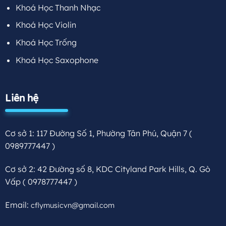
Khoá Học Thanh Nhạc
Khoá Học Violin
Khoá Học Trống
Khoá Học Saxophone
Liên hệ
Cơ sở 1: 117 Đường Số 1, Phường Tân Phú, Quận 7
(
0989777447 )
Cơ sở 2: 42 Đường số 8, KDC Cityland Park Hills, Q. Gò
Vấp
( 0978777447 )
Email:
cflymusicvn@gmail.com