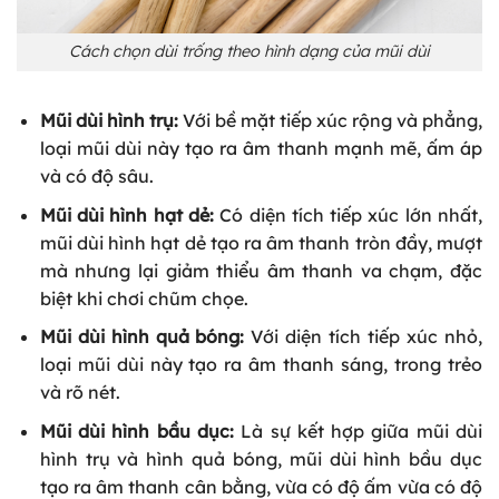
Cách chọn dùi trống theo hình dạng của mũi dùi
Mũi dùi hình trụ:
Với bề mặt tiếp xúc rộng và phẳng,
loại mũi dùi này tạo ra âm thanh mạnh mẽ, ấm áp
và có độ sâu.
Mũi dùi hình hạt dẻ:
Có diện tích tiếp xúc lớn nhất,
mũi dùi hình hạt dẻ tạo ra âm thanh tròn đầy, mượt
mà nhưng lại giảm thiểu âm thanh va chạm, đặc
biệt khi chơi chũm chọe.
Mũi dùi hình quả bóng:
Với diện tích tiếp xúc nhỏ,
loại mũi dùi này tạo ra âm thanh sáng, trong trẻo
và rõ nét.
Mũi dùi hình bầu dục:
Là sự kết hợp giữa mũi dùi
hình trụ và hình quả bóng, mũi dùi hình bầu dục
tạo ra âm thanh cân bằng, vừa có độ ấm vừa có độ