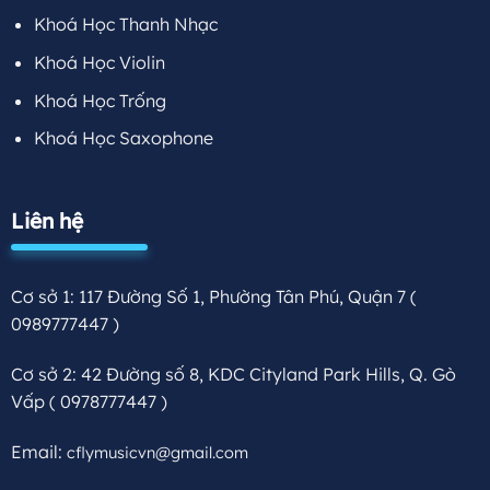
Khoá Học Thanh Nhạc
Khoá Học Violin
Khoá Học Trống
Khoá Học Saxophone
Liên hệ
Cơ sở 1: 117 Đường Số 1, Phường Tân Phú, Quận 7
(
0989777447 )
Cơ sở 2: 42 Đường số 8, KDC Cityland Park Hills, Q. Gò
Vấp
( 0978777447 )
Email:
cflymusicvn@gmail.com