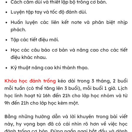
Cách cầm dùi và thiết lập bộ trống cơ bản.
Luyện tập tay và tốc độ đánh dùi.
Huấn luyện các liên kết note và phân biệt nhịp
phách.
Tập các tiết điệu mới.
Học các câu báo cơ bản và nâng cao cho các tiết
điệu khác nhau.
Kỹ thuật nâng cao khi thành thạo.
Khóa học đánh trống
kéo dài trong 3 tháng, 2 buổi
mỗi tuần (có thể tăng lên 3 buổi), mỗi buổi 1 giờ. Lịch
học linh hoạt từ 16h đến 21h cho lớp học nhóm và từ
9h đến 21h cho lớp học kèm một.
Bằng những hướng dẫn và lời khuyên trong bài viết
này, hy vọng bạn đã có cái nhìn rõ hơn về việc học
đánh trống cơ bản. Đừng ngần ngại bắt đầu và dành