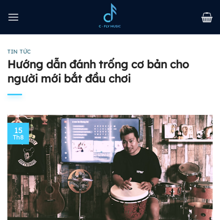
Bỏ
qua
nội
dung
TIN TỨC
Hướng dẫn đánh trống cơ bản cho
người mới bắt đầu chơi
15
Th8