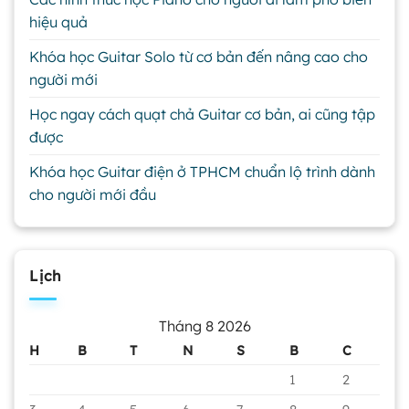
hiệu quả
Khóa học Guitar Solo từ cơ bản đến nâng cao cho
người mới
Học ngay cách quạt chả Guitar cơ bản, ai cũng tập
được
Khóa học Guitar điện ở TPHCM chuẩn lộ trình dành
cho người mới đầu
Lịch
Tháng 8 2026
H
B
T
N
S
B
C
1
2