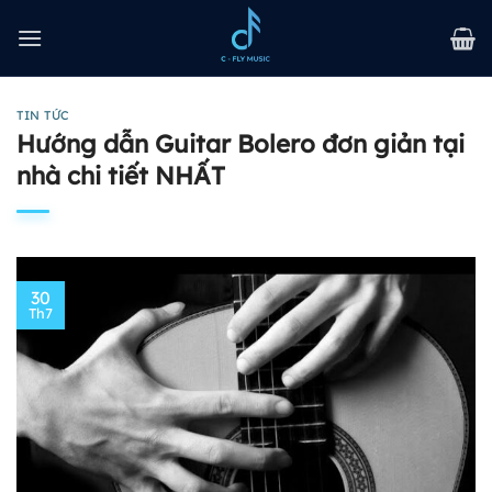
Bỏ
qua
nội
dung
TIN TỨC
Hướng dẫn Guitar Bolero đơn giản tại
nhà chi tiết NHẤT
30
Th7