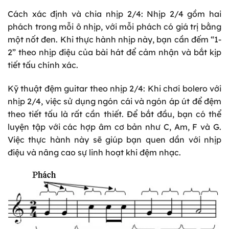
Cách xác định và chia nhịp 2/4: Nhịp 2/4 gồm hai
phách trong mỗi ô nhịp, với mỗi phách có giá trị bằng
một nốt đen. Khi thực hành nhịp này, bạn cần đếm “1-
2” theo nhịp điệu của bài hát để cảm nhận và bắt kịp
tiết tấu chính xác.
Kỹ thuật đệm guitar theo nhịp 2/4: Khi chơi bolero với
nhịp 2/4, việc sử dụng ngón cái và ngón áp út để đệm
theo tiết tấu là rất cần thiết. Để bắt đầu, bạn có thể
luyện tập với các hợp âm cơ bản như C, Am, F và G.
Việc thực hành này sẽ giúp bạn quen dần với nhịp
điệu và nâng cao sự linh hoạt khi đệm nhạc.