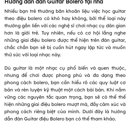
Hướng dẫn đàn Guitar Bolero tại nhà
Nhiều bạn trẻ thường băn khoăn liệu việc học guitar
theo điệu bolero có khó hay không, bởi thể loại này
thường gắn liền với các nghệ sĩ chơi nhạc cụ dân gian
hơn là giới trẻ. Tuy nhiên, nếu có cơ hội lắng nghe
những giai điệu bolero được thể hiện trên đàn guitar,
chắc chắn bạn sẽ bị cuốn hút ngay lập tức và muốn
thử sức với loại nhạc này.
Dù guitar là một nhạc cụ phổ biến và quen thuộc,
nhưng để chơi được phong phú và đa dạng theo
phong cách bolero, bạn cần hiểu rõ các quy luật cơ
bản và rèn luyện kỹ thuật một cách bài bản. Khi nắm
vững các nguyên tắc quan trọng, bạn sẽ có thể thể
hiện những giai điệu bolero mượt mà, đầy cảm xúc và
phong cách riêng biệt của mình. Dưới đây là hướng
dẫn đàn Guitar điệu Bolero bạn có thể tham khảo.