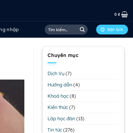
0
₫
Tìm
ng nhập
Đặt lịch
kiếm:
Chuyên mục
Dịch Vụ
(7)
Hướng dẫn
(4)
Khoá học
(8)
Kiến thức
(7)
Lớp học đàn
(13)
Tin tức
(276)