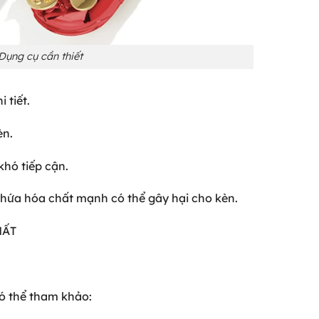
Dụng cụ cần thiết
 tiết.
èn.
hó tiếp cận.
hứa hóa chất mạnh có thể gây hại cho kèn.
HẤT
có thể tham khảo: