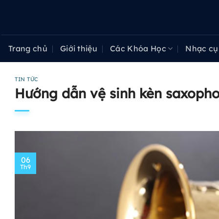
Bỏ
qua
nội
dung
Trang chủ
Giới thiệu
Các Khóa Học
Nhạc cụ
TIN TỨC
Hướng dẫn vệ sinh kèn saxopho
06
Th9