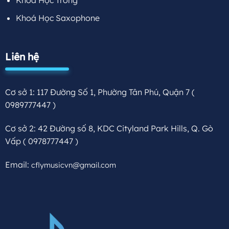
Khoá Học Trống
Khoá Học Saxophone
Liên hệ
Cơ sở 1: 117 Đường Số 1, Phường Tân Phú, Quận 7
(
0989777447 )
Cơ sở 2: 42 Đường số 8, KDC Cityland Park Hills, Q. Gò
Vấp
( 0978777447 )
Email:
cflymusicvn@gmail.com