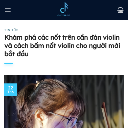
Bỏ
qua
nội
dung
TIN TỨC
Khám phá các nốt trên cần đàn violin
và cách bấm nốt violin cho người mới
bắt đầu
22
Th6