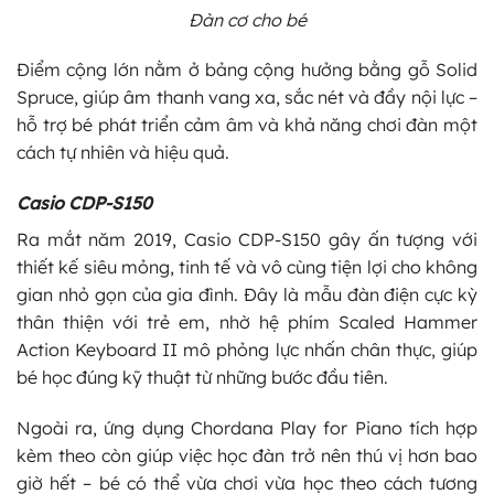
Đàn cơ cho bé
Điểm cộng lớn nằm ở bảng cộng hưởng bằng gỗ Solid
Spruce, giúp âm thanh vang xa, sắc nét và đầy nội lực –
hỗ trợ bé phát triển cảm âm và khả năng chơi đàn một
cách tự nhiên và hiệu quả.
Casio CDP-S150
Ra mắt năm 2019, Casio CDP-S150 gây ấn tượng với
thiết kế siêu mỏng, tinh tế và vô cùng tiện lợi cho không
gian nhỏ gọn của gia đình. Đây là mẫu đàn điện cực kỳ
thân thiện với trẻ em, nhờ hệ phím Scaled Hammer
Action Keyboard II mô phỏng lực nhấn chân thực, giúp
bé học đúng kỹ thuật từ những bước đầu tiên.
Ngoài ra, ứng dụng Chordana Play for Piano tích hợp
kèm theo còn giúp việc học đàn trở nên thú vị hơn bao
giờ hết – bé có thể vừa chơi vừa học theo cách tương