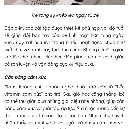
Trẻ tăng sự khéo léo ngay từ bé
Đặc biệt, các bài tập được thiết kế phù hợp với độ tuổi
sẽ giúp đôi bàn tay của bé linh hoạt hơn từng ngày.
Điều này rất hữu ích trong nhiều hoạt động khác như
viết chữ, vẽ tranh hay làm thủ công. Không chỉ đơn giản
là việc chơi nhạc, việc học đàn piano còn là cách giúp
bé rèn luyện và vận động cực kỳ hiệu quả.
Cân bằng cảm xúc
Piano không chỉ là môn nghệ thuật mà còn là “liều
vitamin cảm xúc” cho trẻ. Sau giờ học căng thẳng, bé
có thể thư giãn qua những giai điệu nhẹ nhàng, giúp cân
bằng cảm xúc và giải tỏa áp lực. Âm nhạc mang đến sự
thoải mái, giúp trẻ sống lạc quan hơn. Nhiều phụ huynh
nhận thấy con vui vẻ, ít cáu gắt và nhạy cảm hơn với