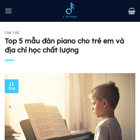
Bỏ
qua
nội
dung
TIN TỨC
Top 5 mẫu đàn piano cho trẻ em và
địa chỉ học chất lượng
11
Th4