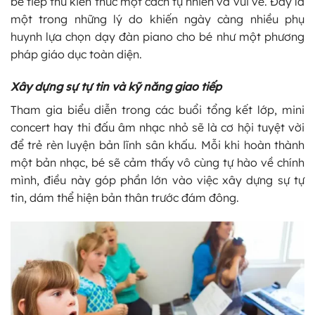
bé tiếp thu kiến thức một cách tự nhiên và vui vẻ. Đây là
một trong những lý do khiến ngày càng nhiều phụ
huynh lựa chọn dạy đàn piano cho bé như một phương
pháp giáo dục toàn diện.
Xây dựng sự tự tin và kỹ năng giao tiếp
Tham gia biểu diễn trong các buổi tổng kết lớp, mini
concert hay thi đấu âm nhạc nhỏ sẽ là cơ hội tuyệt vời
để trẻ rèn luyện bản lĩnh sân khấu. Mỗi khi hoàn thành
một bản nhạc, bé sẽ cảm thấy vô cùng tự hào về chính
mình, điều này góp phần lớn vào việc xây dựng sự tự
tin, dám thể hiện bản thân trước đám đông.