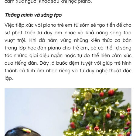
cảm xúc người khác sau khi học piano.
Thông minh và sáng tạo
Việc tiếp xúc với piano trẻ em từ sớm sẽ tạo tiền đề cho
sự phát triển tư duy âm nhạc và khả năng sáng tạo
vượt trội. Khi đã nắm vững những kiến thức cơ bản
trong lớp học đàn piano cho trẻ em, bé có thể tự sáng
tác những giai điệu ngắn hoặc tự do thể hiện cảm xúc
qua tiếng đàn. Đây là bước đệm tuyệt vời giúp trẻ hình
thành cá tính âm nhạc riêng và tư duy nghệ thuật độc
lập.