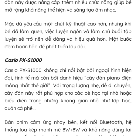
đàn này được nâng cấp thêm nhiều chức năng giúp bé
mở rộng khả năng thể hiện và sáng tạo âm nhạc.
Mặc dù yêu cầu một chút kỹ thuật cao hơn, nhưng khi
bé đã làm quen, việc luyện ngón và làm chủ buổi tập
luyện sẽ trở nên dễ dàng và hiệu quả hơn. Một bước
đệm hoàn hảo để phát triển lâu dài.
Casio PX-S1000
Casio PX-S1000 không chỉ nổi bật bởi ngoại hình hiện
đại, tinh tế mà còn bởi danh hiệu “cây đàn piano điện
mỏng nhất thế giới”. Với trọng lượng nhẹ, dễ di chuyển,
cây đàn này rất phù hợp cho các bé học tại nhà hoặc
biểu diễn trong những không gian nhỏ như lớp học,
quán cà phê…
Bàn phím cảm ứng nhạy bén, kết nối Bluetooth, hệ
thống loa kép mạnh mẽ 8W+8W và khả năng dùng tai