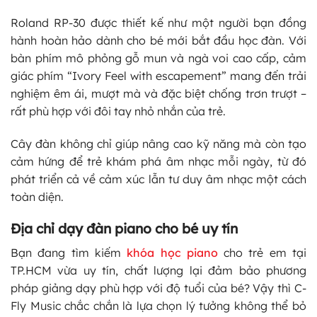
Roland RP-30 được thiết kế như một người bạn đồng
hành hoàn hảo dành cho bé mới bắt đầu học đàn. Với
bàn phím mô phỏng gỗ mun và ngà voi cao cấp, cảm
giác phím “Ivory Feel with escapement” mang đến trải
nghiệm êm ái, mượt mà và đặc biệt chống trơn trượt –
rất phù hợp với đôi tay nhỏ nhắn của trẻ.
Cây đàn không chỉ giúp nâng cao kỹ năng mà còn tạo
cảm hứng để trẻ khám phá âm nhạc mỗi ngày, từ đó
phát triển cả về cảm xúc lẫn tư duy âm nhạc một cách
toàn diện.
Địa chỉ dạy đàn piano cho bé uy tín
Bạn đang tìm kiếm
khóa học piano
cho trẻ em tại
TP.HCM vừa uy tín, chất lượng lại đảm bảo phương
pháp giảng dạy phù hợp với độ tuổi của bé? Vậy thì C-
Fly Music chắc chắn là lựa chọn lý tưởng không thể bỏ