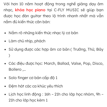
Với hơn 10 năm hoạt động trong nghề giảng dạy âm
nhạc,
khóa học piano
tại C-FLY MUSIC sẽ giúp bạn
được học đàn guitar theo lộ trình nhanh nhất mà vẫn
nắm đủ kiến thức căn bản:
Nắm rõ những kiến thức nhạc lý cơ bản
Làm chủ nhịp, phách
Sử dụng được các hợp âm cơ bản ( Trưởng, Thứ, Bảy
)
Các điệu được học: March, Ballad, Valse, Pop, Disco,
Bollero ,…
Solo finger cơ bản cấp độ 1
Đệm hát các ca khúc yêu thích
Lịch học linh động : 16h – 21h cho lớp học nhóm, 9h –
21h cho lớp học kèm 1