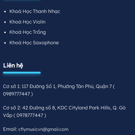
Khoá Học Thanh Nhạc
Khoá Học Violin
Khoá Học Trống
Khoá Học Saxophone
Liên hệ
Cơ sở 1: 117 Đường Số 1, Phường Tân Phú, Quận 7
(
0989777447 )
Cơ sở 2: 42 Đường số 8, KDC Cityland Park Hills, Q. Gò
Vấp
( 0978777447 )
Email:
cflymusicvn@gmail.com