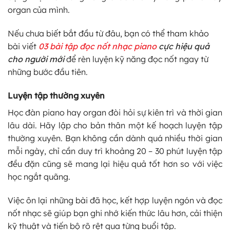
organ của mình.
Nếu chưa biết bắt đầu từ đâu, bạn có thể tham khảo
bài viết
03 bài tập đọc nốt nhạc piano
cực hiệu quả
cho người mới
để rèn luyện kỹ năng đọc nốt ngay từ
những bước đầu tiên.
Luyện tập thường xuyên
Học đàn piano hay organ đòi hỏi sự kiên trì và thời gian
lâu dài. Hãy lập cho bản thân một kế hoạch luyện tập
thường xuyên. Bạn không cần dành quá nhiều thời gian
mỗi ngày, chỉ cần duy trì khoảng 20 – 30 phút luyện tập
đều đặn cũng sẽ mang lại hiệu quả tốt hơn so với việc
học ngắt quãng.
Việc ôn lại những bài đã học, kết hợp luyện ngón và đọc
nốt nhạc sẽ giúp bạn ghi nhớ kiến thức lâu hơn, cải thiện
kỹ thuật và tiến bộ rõ rệt qua từng buổi tập.