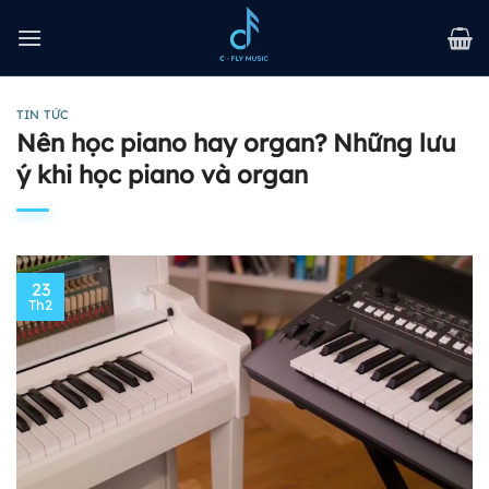
Bỏ
qua
nội
dung
TIN TỨC
Nên học piano hay organ? Những lưu
ý khi học piano và organ
23
Th2