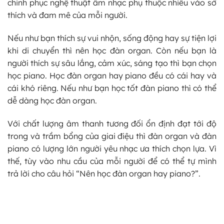
chinh phục nghệ thuật âm nhạc phụ thuộc nhiều vào sở
thích và đam mê của mỗi người.
Nếu như bạn thích sự vui nhộn, sống động hay sự tiện lợi
khi di chuyển thì nên học đàn organ. Còn nếu bạn là
người thích sự sâu lắng, cảm xúc, sáng tạo thì bạn chọn
học piano. Học đàn organ hay piano đều có cái hay và
cái khó riêng. Nếu như bạn học tốt đàn piano thì có thể
dễ dàng học đàn organ.
Với chất lượng âm thanh tương đối ổn định đạt tới độ
trong và trầm bổng của giai điệu thì đàn organ và đàn
piano có lượng lớn người yêu nhạc ưa thích chọn lựa. Vì
thế, tùy vào nhu cầu của mỗi người để có thể tự mình
trả lời cho câu hỏi “Nên học đàn organ hay piano?”.