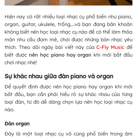
Hiện nay có rất nhiều loại nhạc cụ phổ biến như piano,
organ, guitar, ukulele, trống,…và bạn đang băn khoăn
không biết nên học loại nhạc cụ nào để có thể làm thỏa
mãn nhu cầu đam mê, chơi được những bản nhạc yêu
thích. Theo dõi ngày bài viết này của
C-Fly Music
để
biết được
nên học piano hay organ
khi mới bắt đầu
chơi nhạc nhé!
Sự khác nhau giữa đàn piano và organ
Để quyết định được nên học piano hay organ khi mới
bắt đầu, bạn cần phải hiểu rõ sự khác nhau của từng
loại đàn, từ đó dễ dàng chọn lựa nên học loại nhạc cụ
nào.
Đàn organ
Đây là một loại nhạc cụ vô cùng phổ biến trong âm