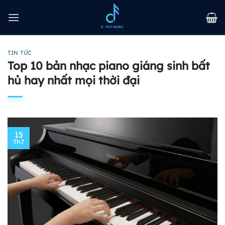
Bỏ
qua
nội
dung
TIN TỨC
Top 10 bản nhạc piano giáng sinh bất
hủ hay nhất mọi thời đại
15
Th7