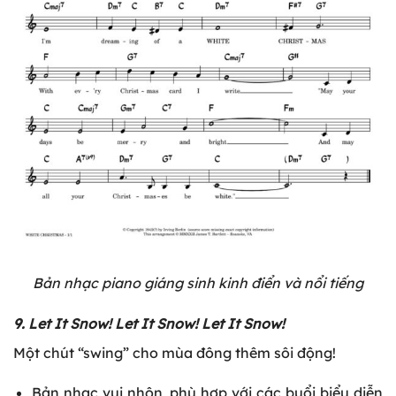
Bản nhạc piano giáng sinh kinh điển và nổi tiếng
9. Let It Snow! Let It Snow! Let It Snow!
Một chút “swing” cho mùa đông thêm sôi động!
Bản nhạc vui nhộn, phù hợp với các buổi biểu diễn