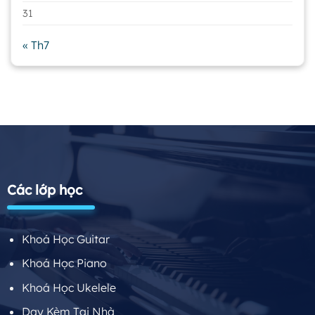
31
« Th7
Các lớp học
Khoá Học Guitar
Khoá Học Piano
Khoá Học Ukelele
Dạy Kèm Tại Nhà