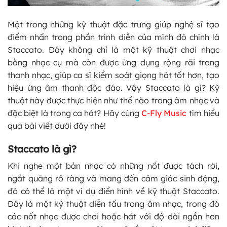
Một trong những kỹ thuật đặc trưng giúp nghệ sĩ tạo
điểm nhấn trong phần trình diễn của mình đó chính là
Staccato. Đây không chỉ là một kỹ thuật chơi nhạc
bằng nhạc cụ mà còn được ứng dụng rộng rãi trong
thanh nhạc, giúp ca sĩ kiểm soát giọng hát tốt hơn, tạo
hiệu ứng âm thanh độc đáo. Vậy Staccato là gì? Kỹ
thuật này được thực hiện như thế nào trong âm nhạc và
đặc biệt là trong ca hát? Hãy cùng
C-Fly Music
tìm hiểu
qua bài viết dưới đây nhé!
Staccato là gì?
Khi nghe một bản nhạc có những nốt được tách rời,
ngắt quãng rõ ràng và mang đến cảm giác sinh động,
đó có thể là một ví dụ điển hình về kỹ thuật Staccato.
Đây là một kỹ thuật diễn tấu trong âm nhạc, trong đó
các nốt nhạc được chơi hoặc hát với độ dài ngắn hơn