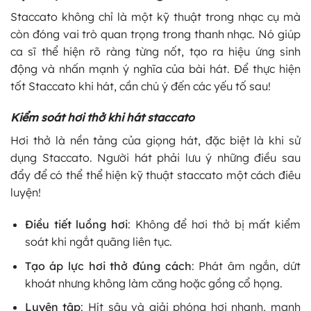
Staccato không chỉ là một kỹ thuật trong nhạc cụ mà
còn đóng vai trò quan trọng trong thanh nhạc. Nó giúp
ca sĩ thể hiện rõ ràng từng nốt, tạo ra hiệu ứng sinh
động và nhấn mạnh ý nghĩa của bài hát. Để thực hiện
tốt Staccato khi hát, cần chú ý đến các yếu tố sau!
Kiểm soát hơi thở khi hát staccato
Hơi thở là nền tảng của giọng hát, đặc biệt là khi sử
dụng Staccato. Người hát phải lưu ý những điều sau
đẩy để có thể thể hiện kỹ thuật staccato một cách điêu
luyện!
Điều tiết luồng hơi
: Không để hơi thở bị mất kiểm
soát khi ngắt quãng liên tục.
Tạo áp lực hơi thở đúng cách
: Phát âm ngắn, dứt
khoát nhưng không làm căng hoặc gồng cổ họng.
Luyện tập
: Hít sâu và giải phóng hơi nhanh, mạnh