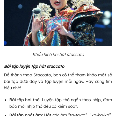
Khẩu hình khi hát staccato
Bài tập luyện tập hát staccato
Để thành thạo Staccato, bạn có thể tham khảo một số
bài tập dưới đây và tập luyện mỗi ngày. Hãy cùng tìm
hiểu nhé!
Bài tập hơi thở
: Luyện tập thở ngắn theo nhịp, đảm
bảo mỗi nhịp thở đều có kiểm soát.
Bài tập phát âm
: Hát các âm “ta-ta-ta”, “ka-ka-ka”,