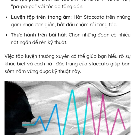
“pa-pa-pa” với tốc độ tăng dần.
Luyện tập trên thang âm
: Hát Staccato trên những
gam nhạc đơn giản, bắt đầu chậm rồi tăng tốc.
Thực hành trên bài hát
: Chọn những đoạn có nhiều
nốt ngắn để rèn kỹ thuật.
Việc tập luyện thường xuyên có thể giúp bạn hiểu rõ sự
khác biệt và cách hát đặc trưng của staccato giúp bạn
sớm nắm vững được kỹ thuật này.