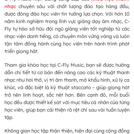
nhạc
chuyên sâu với chất lượng đào tạo hàng đầu,
được đông đảo học viên tin tưởng lựa chọn. Với hơn 10
năm kinh nghiệm trong lĩnh vực giảng dạy âm nhạc, C-
Fly tự hào sở hữu đội ngũ giảng viên tốt nghiệp từ các
nhạc viện danh tiếng, có chuyên môn vững vàng và luôn
tận tâm đồng hành cùng học viên trên hành trình phát
triển giọng hát.
Tham gia khóa học tại C-Fly Music, bạn sẽ được hướng
dẫn chi tiết từ cơ bản đến nâng cao các kỹ thuật thanh
nhạc như hơi thở, vị trí âm thanh, mở khẩu hình, xử lý ca
khúc, và đặc biệt là kỹ thuật staccato – giúp giọng hát
trở nên linh hoạt, sắc nét hơn. Bên cạnh đó, mỗi buổi
học đều được thiết kế sát với mục tiêu cá nhân của từng
học viên, giúp bạn cải thiện rõ rệt chỉ sau vài tuần luyện
tập.
Không gian học tập thân thiện, hiện đại cùng cộng đồng