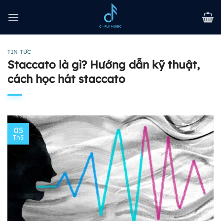
Bỏ
qua
nội
dung
TIN TỨC
Staccato là gì? Hướng dẫn kỹ thuật,
cách học hát staccato
05
Th5