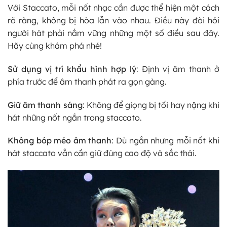
Với Staccato, mỗi nốt nhạc cần được thể hiện một cách
rõ ràng, không bị hòa lẫn vào nhau. Điều này đòi hỏi
người hát phải nắm vững những một số điều sau đây.
Hãy cùng khám phá nhé!
Sử dụng vị trí khẩu hình hợp lý
: Định vị âm thanh ở
phía trước để âm thanh phát ra gọn gàng.
Giữ âm thanh sáng
: Không để giọng bị tối hay nặng khi
hát những nốt ngắn trong staccato.
Không bóp méo âm thanh
: Dù ngắn nhưng mỗi nốt khi
hát staccato vẫn cần giữ đúng cao độ và sắc thái.