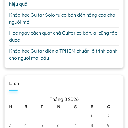
hiệu quả
Khóa học Guitar Solo từ cơ bản đến nâng cao cho
người mới
Học ngay cách quạt chả Guitar cơ bản, ai cũng tập
được
Khóa học Guitar điện ở TPHCM chuẩn lộ trình dành
cho người mới đầu
Lịch
Tháng 8 2026
H
B
T
N
S
B
C
1
2
3
4
5
6
7
8
9