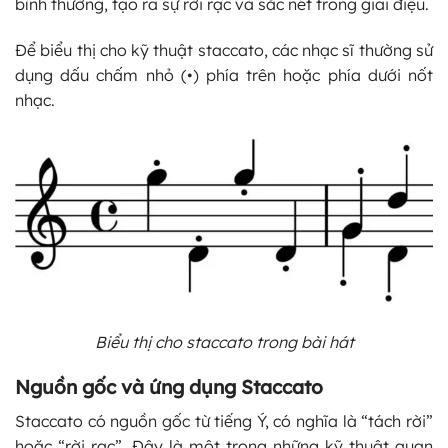
bình thường, tạo ra sự rời rạc và sắc nét trong giai điệu.
Để biểu thị cho kỹ thuật staccato, các nhạc sĩ thường sử
dụng dấu chấm nhỏ (•) phía trên hoặc phía dưới nốt
nhạc.
Biểu thị cho staccato trong bài hát
Nguồn gốc và ứng dụng Staccato
Staccato có nguồn gốc từ tiếng Ý, có nghĩa là “tách rời”
hoặc “rời rạc”. Đây là một trong những kỹ thuật quan