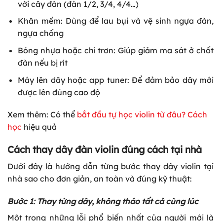
với cây đàn (đàn 1/2, 3/4, 4/4…)
Khăn mềm: Dùng để lau bụi và vệ sinh ngựa đàn,
ngựa chống
Bóng nhựa hoặc chì trơn: Giúp giảm ma sát ở chốt
đàn nếu bị rít
Máy lên dây hoặc app tuner: Để đảm bảo dây mới
được lên đúng cao độ
Xem
thêm: Có thể
bắt đầu tự học violin từ đâu? Cách
học
hiệu quả
Cách thay dây đàn violin đúng cách tại nhà
Dưới đây là hướng dẫn từng bước thay dây violin tại
nhà sao cho đơn giản, an toàn và đúng kỹ thuật:
Bước 1: Thay từng dây, không tháo tất cả cùng lúc
Một trong những lỗi phổ biến nhất của người mới là