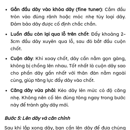
Gắn đầu dây vào khóa dây (fine tuner)
: Cắm đầu
tròn vào đúng rãnh hoặc móc nhẹ tùy loại dây.
Đảm bảo dây được cố định chắc chắn.
Luồn đầu còn lại qua lỗ trên chốt
: Đẩy khoảng 2–
3cm đầu dây xuyên qua lỗ, sau đó bắt đầu cuộn
chốt.
Cuộn dây
: Khi xoay chốt, dây cần nằm gọn gàng,
không bị chồng lên nhau. Tốt nhất là cuộn dây sao
cho phần dây gần nhất với thân đàn nằm ngoài
cùng, giúp tăng lực đẩy dây vào chốt.
Căng dây vừa phải
: Kéo dây lên mức có độ căng
nhẹ. Không nên cố lên đúng tông ngay trong bước
này để tránh gãy dây mới.
Bước 5: Lên dây và căn chỉnh
Sau khi lắp xong dây, bạn cần lên dây để đưa chúng