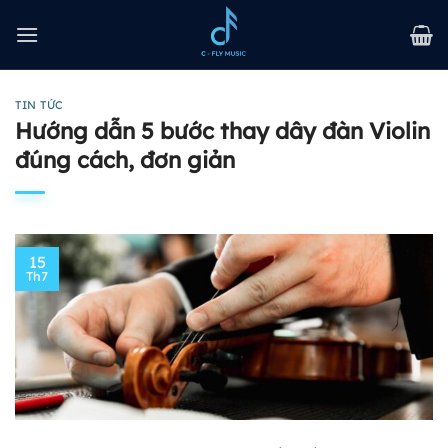
Bỏ
qua
nội
dung
TIN TỨC
Hướng dẫn 5 bước thay dây đàn Violin
đúng cách, đơn giản
15
Th7