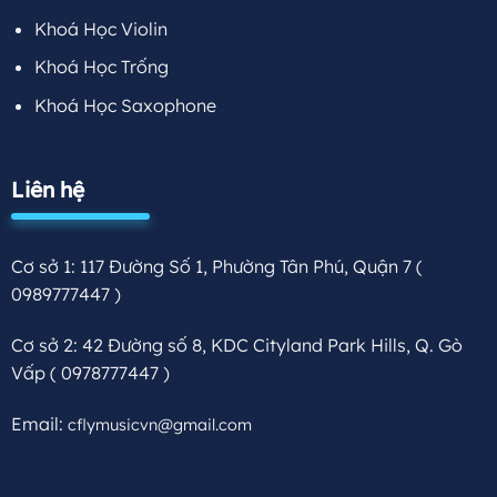
Khoá Học Violin
Khoá Học Trống
Khoá Học Saxophone
Liên hệ
Cơ sở 1: 117 Đường Số 1, Phường Tân Phú, Quận 7
(
0989777447 )
Cơ sở 2: 42 Đường số 8, KDC Cityland Park Hills, Q. Gò
Vấp
( 0978777447 )
Email:
cflymusicvn@gmail.com