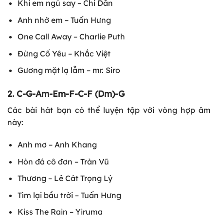
Khi em ngủ say – Chi Dân
Anh nhớ em – Tuấn Hưng
One Call Away – Charlie Puth
Đừng Cố Yêu – Khắc Việt
Gương mặt lạ lẫm – mr. Siro
2. C-G-Am-Em-F-C-F (Dm)-G
Các bài hát bạn có thể luyện tập với vòng hợp âm
này:
Anh mơ – Anh Khang
Hòn đá cô đơn – Tràn Vũ
Thương – Lê Cát Trọng Lý
Tìm lại bầu trời – Tuấn Hưng
Kiss The Rain – Yiruma