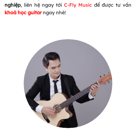
nghiệp
, liên hệ ngay tới
C-Fly Music
để được tư vấn
khoá học guitar
ngay nhé!