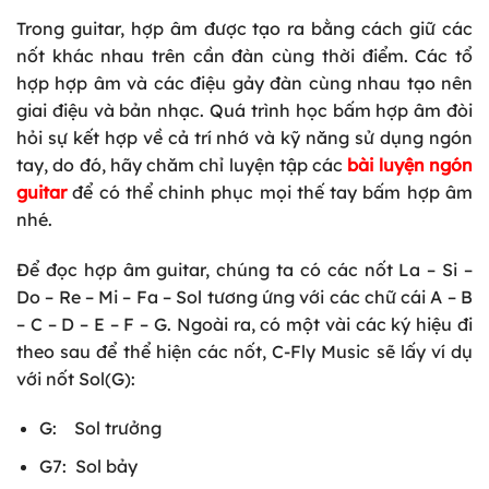
Trong guitar, hợp âm được tạo ra bằng cách giữ các
nốt khác nhau trên cần đàn cùng thời điểm. Các tổ
hợp hợp âm và các điệu gảy đàn cùng nhau tạo nên
giai điệu và bản nhạc. Quá trình học bấm hợp âm đòi
hỏi sự kết hợp về cả trí nhớ và kỹ năng sử dụng ngón
tay, do đó, hãy chăm chỉ luyện tập các
bài luyện ngón
guitar
để có thể chinh phục mọi thế tay bấm hợp âm
nhé.
Để đọc hợp âm guitar, chúng ta có các nốt La – Si –
Do – Re – Mi – Fa – Sol tương ứng với các chữ cái A – B
– C – D – E – F – G. Ngoài ra, có một vài các ký hiệu đi
theo sau để thể hiện các nốt, C-Fly Music sẽ lấy ví dụ
với nốt Sol(G):
G: Sol trưởng
G7: Sol bảy