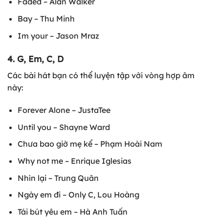
Faded – Alan Walker
Bay – Thu Minh
Im your – Jason Mraz
4. G, Em, C, D
Các bài hát bạn có thể luyện tập với vòng hợp âm
này:
Forever Alone – JustaTee
Until you – Shayne Ward
Chưa bao giờ mẹ kể – Phạm Hoài Nam
Why not me – Enrique Iglesias
Nhìn lại – Trung Quân
Ngày em đi – Only C, Lou Hoàng
Tái bút yêu em – Hà Anh Tuấn