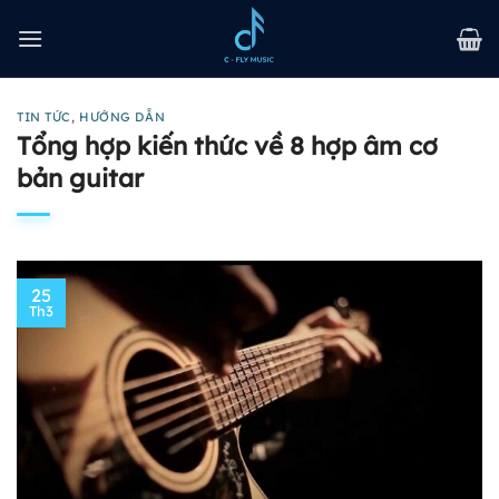
Bỏ
qua
nội
dung
TIN TỨC
,
HƯỚNG DẪN
Tổng hợp kiến thức về 8 hợp âm cơ
bản guitar
25
Th3