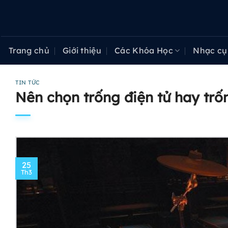
Bỏ
qua
nội
dung
Trang chủ
Giới thiệu
Các Khóa Học
Nhạc cụ
TIN TỨC
Nên chọn trống điện tử hay trốn
25
Th3