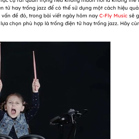
ện tử hay trống jazz để có thể sử dụng một cách hiệu quả 
c vấn đề đó, trong bài viết ngày hôm nay
C-Fly Music
sẽ g
 lựa chọn phù hợp là trống điện tử hay trống jazz. Hãy cù