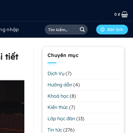
0
₫
Tìm
ng nhập
Đặt lịch
kiếm:
 tiết
Chuyên mục
Dịch Vụ
(7)
Hướng dẫn
(4)
Khoá học
(8)
Kiến thức
(7)
Lớp học đàn
(13)
Tin tức
(276)