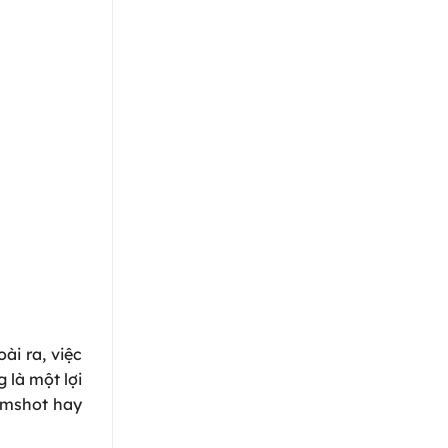
ài ra, việc
 là một lợi
rimshot hay