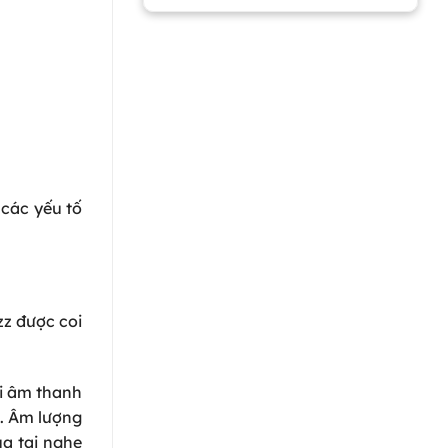
 các yếu tố
zz được coi
ởi âm thanh
h. Âm lượng
a tai nghe