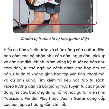
Chuẩn bị trước khi tự học guitar điện
Hiểu cơ bản về cấu trúc và chức năng của guitar điện,
bao gồm các bộ phận như cần đàn, ngựa đàn, pickup
và các nút điều chỉnh. Nắm vững kỹ thuật cơ bản như
cầm đàn, tư thế ngồi và cách đánh các hợp âm cơ
bản. Chuẩn bị không gian học tập yên tĩnh, thoải mái
và đủ ánh sáng. Tìm kiếm tài liệu học tập từ sách,
video hướng dẫn và bài giảng trực tuyến từ các nguồn
đáng tin cậy. Các ứng dụng hỗ trợ học guitar điện như
Yousician, Fender Play hoặc Justin Guitar cung cấp
các bài tập và hướng dẫn chi tiết.