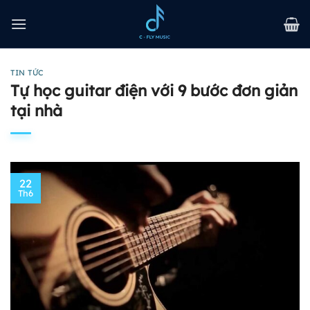
Bỏ
qua
nội
dung
TIN TỨC
Tự học guitar điện với 9 bước đơn giản
tại nhà
22
Th6