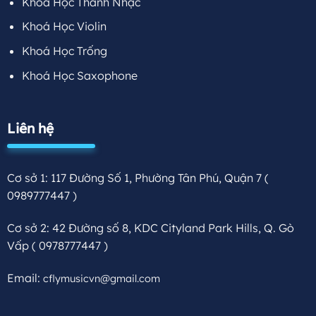
Khoá Học Thanh Nhạc
Khoá Học Violin
Khoá Học Trống
Khoá Học Saxophone
Liên hệ
Cơ sở 1: 117 Đường Số 1, Phường Tân Phú, Quận 7
(
0989777447 )
Cơ sở 2: 42 Đường số 8, KDC Cityland Park Hills, Q. Gò
Vấp
( 0978777447 )
Email:
cflymusicvn@gmail.com