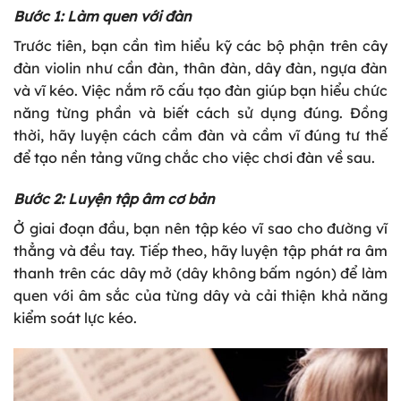
Bước 1: Làm quen với đàn
Trước tiên, bạn cần tìm hiểu kỹ các bộ phận trên cây
đàn violin như cần đàn, thân đàn, dây đàn, ngựa đàn
và vĩ kéo. Việc nắm rõ cấu tạo đàn giúp bạn hiểu chức
năng từng phần và biết cách sử dụng đúng. Đồng
thời, hãy luyện cách cầm đàn và cầm vĩ đúng tư thế
để tạo nền tảng vững chắc cho việc chơi đàn về sau.
Bước 2: Luyện tập âm cơ bản
Ở giai đoạn đầu, bạn nên tập kéo vĩ sao cho đường vĩ
thẳng và đều tay. Tiếp theo, hãy luyện tập phát ra âm
thanh trên các dây mở (dây không bấm ngón) để làm
quen với âm sắc của từng dây và cải thiện khả năng
kiểm soát lực kéo.