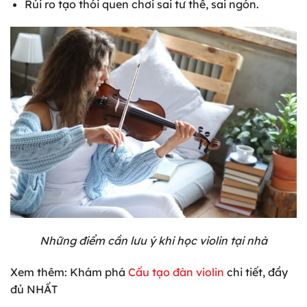
Rủi ro tạo thói quen chơi sai tư thế, sai ngón.
Những điểm cần lưu ý khi học violin tại nhà
Xem
thêm: Khám phá
Cấu tạo đàn violin
chi tiết, đầy
đủ NHẤT