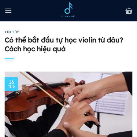
Bỏ
qua
nội
dung
TIN TỨC
Có thể bắt đầu tự học violin từ đâu?
Cách học hiệu quả
16
Th6