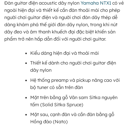
Đàn guitar điện acoustic dây nylon
Yamaha NTX1
có vẻ
9.971.000 ₫.
ngoài hiện đại và thiết kế cần đàn thoải mái cho phép
người chơi guitar điện và người chơi đàn dây thép dễ
dàng khám phá thế giới đàn dây nylon, trong khi nút
dây đeo và âm thanh khuếch đại đặc biệt khiến sản
phẩm trở nên hấp dẫn đối với người chơi guitar.
Kiểu dáng hiện đại và thoải mái
Thiết kế dành cho người chơi guitar điện
dây nylon
Hệ thống preamp và pickup nâng cao với
bộ tuner có sẵn trên đàn
Mặt trên bằng gỗ Vân sam Sitka nguyên
tấm (Solid Sitka Spruce)
Mặt sau, cạnh đàn và cần đàn bằng gỗ
Hồng đào (Nato)