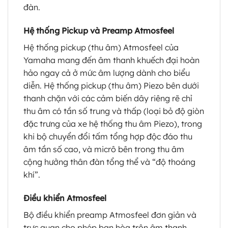
đàn.
Hệ thống Pickup và Preamp Atmosfeel
Hệ thống pickup (thu âm) Atmosfeel của
Yamaha mang đến âm thanh khuếch đại hoàn
hảo ngay cả ở mức âm lượng dành cho biểu
diễn. Hệ thống pickup (thu âm) Piezo bên dưới
thanh chặn với các cảm biến dây riêng rẽ chỉ
thu âm có tần số trung và thấp (loại bỏ độ giòn
đặc trưng của xe hệ thống thu âm Piezo), trong
khi bộ chuyển đổi tấm tổng hợp độc đáo thu
âm tần số cao, và micrô bên trong thu âm
cộng hưởng thân đàn tổng thể và “độ thoáng
khí”.
Điều khiển Atmosfeel
Bộ điều khiển preamp Atmosfeel đơn giản và
trực quan cho phép bạn hòa trộn âm thanh