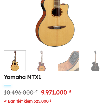
Yamaha NTX1
Giá
Giá
10.496.000
₫
9.971.000
₫
gốc
hiện
✔ Bạn tiết kiệm
525.000
₫
là:
tại
10.496.000 ₫.
là: