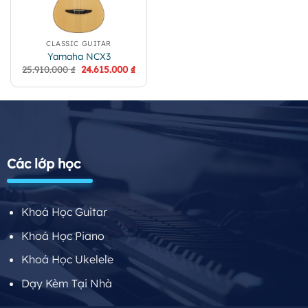
CLASSIC GUITAR
Yamaha NCX3
Giá
Giá
25.910.000
₫
24.615.000
₫
gốc
hiện
là:
tại
25.910.000 ₫.
là:
24.615.000 ₫.
Các lớp học
Khoá Học Guitar
Khoá Học Piano
Khoá Học Ukelele
Dạy Kèm Tại Nhà