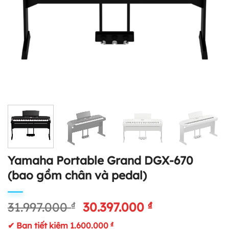
Yamaha Portable Grand DGX-670
(bao gồm chân và pedal)
Giá
Giá
31.997.000
₫
30.397.000
₫
gốc
hiện
✔ Bạn tiết kiệm
1.600.000
₫