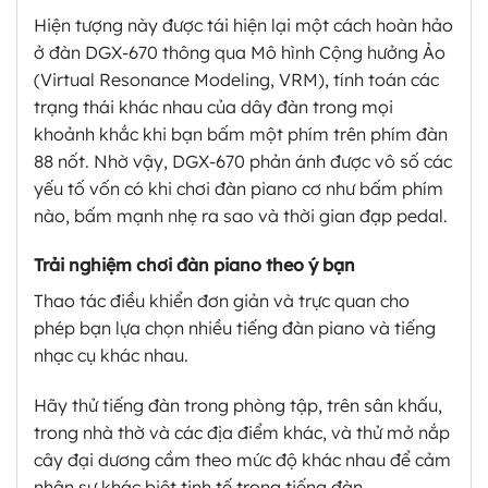
Hiện tượng này được tái hiện lại một cách hoàn hảo
ở đàn DGX-670 thông qua Mô hình Cộng hưởng Ảo
(Virtual Resonance Modeling, VRM), tính toán các
trạng thái khác nhau của dây đàn trong mọi
khoảnh khắc khi bạn bấm một phím trên phím đàn
88 nốt. Nhờ vậy, DGX-670 phản ánh được vô số các
yếu tố vốn có khi chơi đàn piano cơ như bấm phím
nào, bấm mạnh nhẹ ra sao và thời gian đạp pedal.
Trải nghiệm chơi đàn piano theo ý bạn
Thao tác điều khiển đơn giản và trực quan cho
phép bạn lựa chọn nhiều tiếng đàn piano và tiếng
nhạc cụ khác nhau.
Hãy thử tiếng đàn trong phòng tập, trên sân khấu,
trong nhà thờ và các địa điểm khác, và thử mở nắp
cây đại dương cầm theo mức độ khác nhau để cảm
nhận sự khác biệt tinh tế trong tiếng đàn.