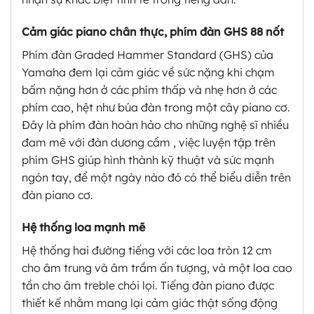
Cảm giác piano chân thực, phím đàn GHS 88 nốt
Phím đàn Graded Hammer Standard (GHS) của
Yamaha đem lại cảm giác về sức nặng khi chạm
bấm nặng hơn ở các phím thấp và nhẹ hơn ở các
phím cao, hệt như búa đàn trong một cây piano cơ.
Đây là phím đàn hoàn hảo cho những nghệ sĩ nhiều
đam mê với đàn dương cầm , việc luyện tập trên
phím GHS giúp hình thành kỹ thuật và sức mạnh
ngón tay, để một ngày nào đó có thể biểu diễn trên
đàn piano cơ.
Hệ thống loa mạnh mẽ
Hệ thống hai đường tiếng với các loa tròn 12 cm
cho âm trung và âm trầm ấn tượng, và một loa cao
tần cho âm treble chói lọi. Tiếng đàn piano được
thiết kế nhằm mang lại cảm giác thật sống động