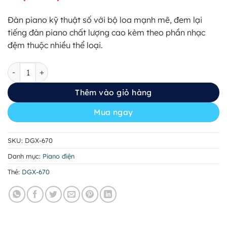
là:
tại
31.997.000 ₫.
là:
Đàn piano kỹ thuật số với bộ loa mạnh mẽ, đem lại
30.397.000 ₫.
tiếng đàn piano chất lượng cao kèm theo phần nhạc
đệm thuộc nhiều thể loại.
Yamaha Portable Grand DGX-670 (bao gồm chân và pedal) số
Thêm vào giỏ hàng
Mua ngay
SKU:
DGX-670
Danh mục:
Piano điện
Thẻ:
DGX-670