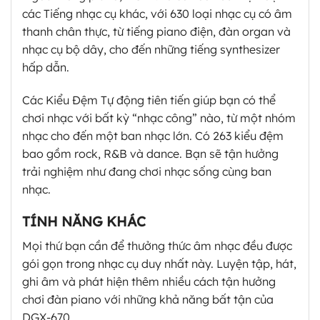
các Tiếng nhạc cụ khác, với 630 loại nhạc cụ có âm
thanh chân thực, từ tiếng piano điện, đàn organ và
nhạc cụ bộ dây, cho đến những tiếng synthesizer
hấp dẫn.
Các Kiểu Đệm Tự động tiên tiến giúp bạn có thể
chơi nhạc với bất kỳ “nhạc công” nào, từ một nhóm
nhạc cho đến một ban nhạc lớn. Có 263 kiểu đệm
bao gồm rock, R&B và dance. Bạn sẽ tận hưởng
trải nghiệm như đang chơi nhạc sống cùng ban
nhạc.
TÍNH NĂNG KHÁC
Mọi thứ bạn cần để thưởng thức âm nhạc đều được
gói gọn trong nhạc cụ duy nhất này. Luyện tập, hát,
ghi âm và phát hiện thêm nhiều cách tận hưởng
chơi đàn piano với những khả năng bất tận của
DGX-670.