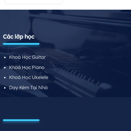
là:
tại
21.983.000 ₫.
là:
20.884.000 ₫.
Các lớp học
Khoá Học Guitar
Khoá Học Piano
Khoá Học Ukelele
Dạy Kèm Tại Nhà