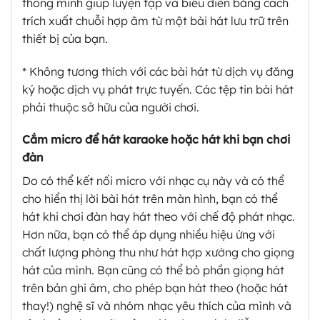
thông minh giúp luyện tập và biểu diễn bằng cách
trích xuất chuỗi hợp âm từ một bài hát lưu trữ trên
thiết bị của bạn.
* Không tương thích với các bài hát từ dịch vụ đăng
ký hoặc dịch vụ phát trực tuyến. Các tệp tin bài hát
phải thuộc sở hữu của người chơi.
Cắm micro để hát karaoke hoặc hát khi bạn chơi
đàn
Do có thể kết nối micro với nhạc cụ này và có thể
cho hiển thị lời bài hát trên màn hình, bạn có thể
hát khi chơi đàn hay hát theo với chế độ phát nhạc.
Hơn nữa, bạn có thể áp dụng nhiều hiệu ứng với
chất lượng phòng thu như hát hợp xướng cho giọng
hát của mình. Bạn cũng có thể bỏ phần giọng hát
trên bản ghi âm, cho phép bạn hát theo (hoặc hát
thay!) nghệ sĩ và nhóm nhạc yêu thích của mình và