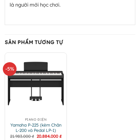
là người mới học chơi.
SẢN PHẨM TƯƠNG TỰ
-5%
PIANO ĐIỆN
Yamaha P-225 (kèm Chân
L-200 và Pedal LP-1)
Giá
Giá
21.983.000
₫
20.884.000
₫
gốc
hiện