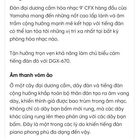
Đàn đại dương cầm hòa nhạc 9′ CFX hàng đầu của
Yamaha mang đến những nốt cao lấp lánh và âm
trầm cộng hưởng mạnh mẽ kết hợp với tiếng đàn
có thể lan tỏa tới những vị trí xa nhất tại bất kỳ
phòng hòa nhạc nào.
Tận hưởng trọn vẹn khả năng làm chủ biểu cảm
tiếng đàn đó với DGX-670.
Âm thanh vòm ảo
Ở một cây đại dương cầm, dây đàn và tiếng đàn
cộng hưởng khắp toàn bộ thân đàn tạo ra âm vang
dày, khiến thính giả được bao trùm trong âm nhạc.
Không chỉ có dây bạn bấm mới rung, mà các dây
khác cũng rung lên theo phản ứng với các dây bạn
bấm. Đây là một trong các lý do khiến tiếng đàn
piano phong phú đa dạng đến vậy.