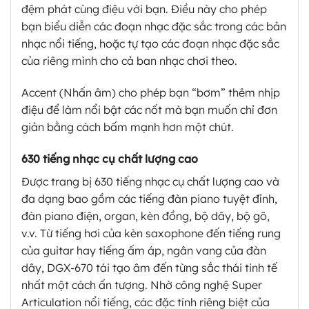
đệm phát cùng điệu với bạn. Điều này cho phép
bạn biểu diễn các đoạn nhạc đặc sắc trong các bản
nhạc nổi tiếng, hoặc tự tạo các đoạn nhạc đặc sắc
của riêng mình cho cả ban nhạc chơi theo.
Accent (Nhấn âm) cho phép bạn “bơm” thêm nhịp
điệu để làm nổi bật các nốt mà bạn muốn chỉ đơn
giản bằng cách bấm mạnh hơn một chút.
630 tiếng nhạc cụ chất lượng cao
Được trang bị 630 tiếng nhạc cụ chất lượng cao và
đa dạng bao gồm các tiếng đàn piano tuyệt đỉnh,
đàn piano điện, organ, kèn đồng, bộ dây, bộ gõ,
v.v. Từ tiếng hơi của kèn saxophone đến tiếng rung
của guitar hay tiếng ấm áp, ngân vang của đàn
dây, DGX-670 tái tạo âm đến từng sắc thái tinh tế
nhất một cách ấn tượng. Nhờ công nghệ Super
Articulation nổi tiếng, các đặc tính riêng biệt của