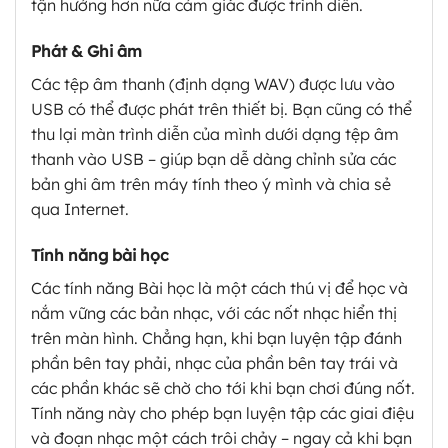
tận hưởng hơn nữa cảm giác được trình diễn.
Phát & Ghi âm
Các tệp âm thanh (định dạng WAV) được lưu vào
USB có thể được phát trên thiết bị. Bạn cũng có thể
thu lại màn trình diễn của mình dưới dạng tệp âm
thanh vào USB – giúp bạn dễ dàng chỉnh sửa các
bản ghi âm trên máy tính theo ý mình và chia sẻ
qua Internet.
Tính năng bài học
Các tính năng Bài học là một cách thú vị để học và
nắm vững các bản nhạc, với các nốt nhạc hiển thị
trên màn hình. Chẳng hạn, khi bạn luyện tập đánh
phần bên tay phải, nhạc của phần bên tay trái và
các phần khác sẽ chờ cho tới khi bạn chơi đúng nốt.
Tính năng này cho phép bạn luyện tập các giai điệu
và đoạn nhạc một cách trôi chảy – ngay cả khi bạn