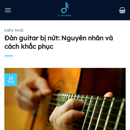
Bỏ
qua
nội
dung
KIẾN THỨC
Đàn guitar bị nứt: Nguyên nhân và
cách khắc phục
16
Th5