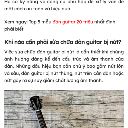
Họ có kỹ năng và công cụ phù hợp để xử lý vấn đề
một cách an toàn và hiệu quả.
Xem ngay: Top 5 mẫu
đàn guitar 20 triệu
nhất định
phải biết
Khi nào cần phải sửa chữa đàn guitar bị nứt?
Việc sửa chữa đàn guitar bị nứt là cần thiết khi chúng
ảnh hưởng đáng kể đến cấu trúc và âm thanh của
đàn. Những dấu hiệu bạn cần chú ý bao gồm nứt lớn
và sâu,
đàn guitar bị nứt thùng
, nứt trên cần đàn hoặc
nứt gây ra sự suy giảm chất lượng âm thanh.