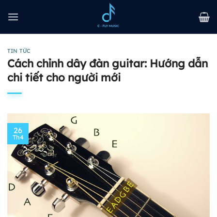
Bỏ
qua
nội
dung
TIN TỨC
Cách chỉnh dây đàn guitar: Hướng dẫn
chi tiết cho người mới
26
Th4