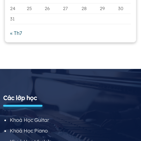
24
25
26
27
28
29
30
31
« Th7
Các lớp học
Khoá Học Guitar
Khoá Học Piano