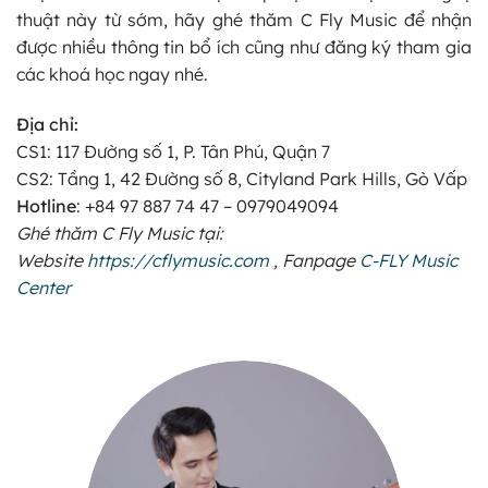
thuật này từ sớm, hãy ghé thăm C Fly Music để nhận
được nhiều thông tin bổ ích cũng như đăng ký tham gia
các khoá học ngay nhé.
Địa chỉ:
CS1: 117 Đường số 1, P. Tân Phú, Quận 7
CS2: Tầng 1, 42 Đường số 8, Cityland Park Hills, Gò Vấp
Hotline
: +84 97 887 74 47
– 0979049094
Ghé thăm C Fly Music tại:
Website
https://cflymusic.com
, Fanpage
C-FLY Music
Center