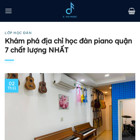
Bỏ
qua
nội
dung
LỚP HỌC ĐÀN
Khám phá địa chỉ học đàn piano quận
7 chất lượng NHẤT
02
Th11