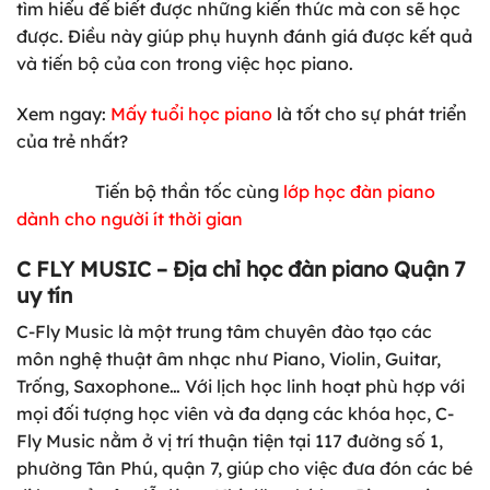
tìm hiểu để biết được những kiến thức mà con sẽ học
được. Điều này giúp phụ huynh đánh giá được kết quả
và tiến bộ của con trong việc học piano.
Xem ngay:
Mấy tuổi học piano
là tốt cho sự phát triển
của trẻ nhất?
Tiến bộ thần tốc cùng
lớp học đàn piano
dành cho người ít thời gian
C FLY MUSIC – Địa chỉ học đàn piano Quận 7
uy tín
C-Fly Music là một trung tâm chuyên đào tạo các
môn nghệ thuật âm nhạc như Piano, Violin, Guitar,
Trống, Saxophone… Với lịch học linh hoạt phù hợp với
mọi đối tượng học viên và đa dạng các khóa học, C-
Fly Music nằm ở vị trí thuận tiện tại 117 đường số 1,
phường Tân Phú, quận 7, giúp cho việc đưa đón các bé